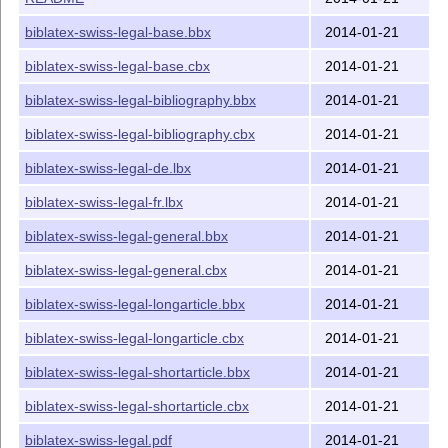
The Current Maintainer of this work is Adrien Vion.

biblatex-swiss-legal-base.bbx
2014-01-21
biblatex-swiss-legal-base.cbx
2014-01-21
This work consists of the files biblatex-swiss-legal-
biblatex-swiss-legal-bibliography.bbx
2014-01-21
------------------------------------------------------
biblatex-swiss-legal-bibliography.cbx
2014-01-21
FRANCAIS

biblatex-swiss-legal-de.lbx
2014-01-21
1. Utilité du package

biblatex-swiss-legal-fr.lbx
2014-01-21
Ce package contient des styles de bibliographie et de
biblatex-swiss-legal-general.bbx
2014-01-21
Ces styles ont été développés lors de la rédaction d'
biblatex-swiss-legal-general.cbx
2014-01-21
Pour l'instant, le paquet contient un style général p
biblatex-swiss-legal-longarticle.bbx
2014-01-21
Des styles supplémentaires sont en développement.

biblatex-swiss-legal-longarticle.cbx
2014-01-21
Le package est pour l'instant uniquement destiné aux 
Cependant, une aide serait la bienvenue, en particuli
biblatex-swiss-legal-shortarticle.bbx
2014-01-21
biblatex-swiss-legal-shortarticle.cbx
2014-01-21
2. Installation et utilisation

biblatex-swiss-legal.pdf
2014-01-21