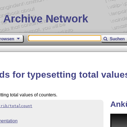
 Archive Network
rowsen
Suchen
 for typesetting total value
ing total values of counters.
Ank
trib/totalcount
entation