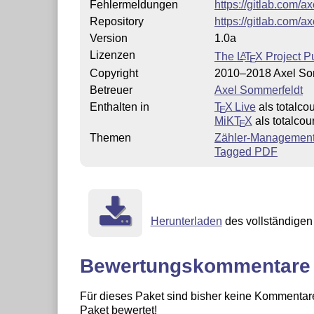
Fehlermeldungen
https://gitlab.com/a
Repository
https://gitlab.com/a
Version
1.0a
Lizenzen
The
L
T
X
Project Pu
A
E
Copyright
2010–2018 Axel So
Betreuer
Axel Sommerfeldt
Enthalten in
T
X Live
als totalco
E
MiKT
X
als totalcou
E
Themen
Zähler-Managemen
Tagged PDF
Herunterladen
des vollständigen 
Bewertungskommentare
Für dieses Paket sind bisher keine Kommentare
Paket bewertet!