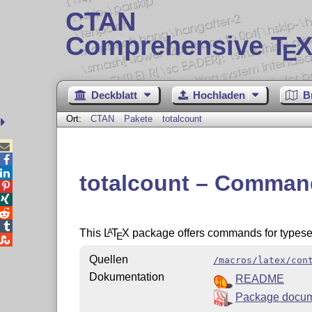
CTAN
Comprehensive T
X
E
Deckblatt
Hochladen
B
Ort:
CTAN
Pakete
totalcount



totalcount – Commands




This
L
T
X
package offers commands for typesett
A
E

Quellen
/macros/latex/con
Dokumentation
README
Package docum