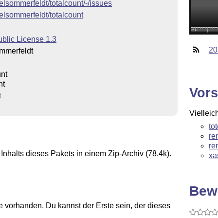
xelsommerfeldt/totalcount/-/issues
xelsommerfeldt/totalcount
blic License 1.3
20
mmerfeldt
unt
nt
Vors
t
Vielleic
to
re
re
Inhalts dieses Pakets in einem Zip-Archiv (78.4k).
xa
Bew
 vorhanden. Du kannst der Erste sein, der dieses