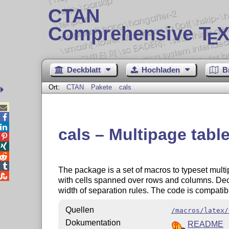
CTAN
Comprehensive T
X
E
Deckblatt
Hochladen
B
Ort:
CTAN
Pakete
cals



cals – Multipage tabl




The package is a set of macros to typeset multi

with cells spanned over rows and columns. Dec
width of separation rules. The code is compatib
Quellen
/macros/latex/
Dokumentation
README