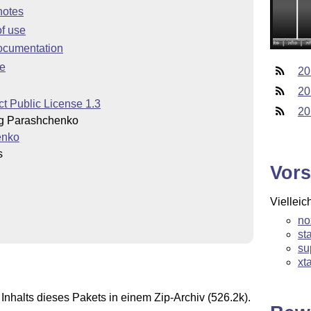
notes
f use
ocumentation
e
20
20
t Public License 1.3
20
g Parashchenko
enko
s
Vors
Vielleic
no
st
su
xt
Inhalts dieses Pakets in einem Zip-Archiv (526.2k).