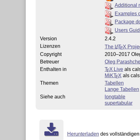
Additional 
Examples o
Package d
Users Guid
Version
2.4.2
Lizenzen
The
L
T
X
Projec
A
E
Copyright
2010–2017 Ole
Betreuer
Oleg Parashch
Enthalten in
T
X Live
als cal
E
MiKT
X
als cals
E
Themen
Tabellen
Lange Tabellen
Siehe auch
longtable
supertabular
Herunterladen
des vollständigen 