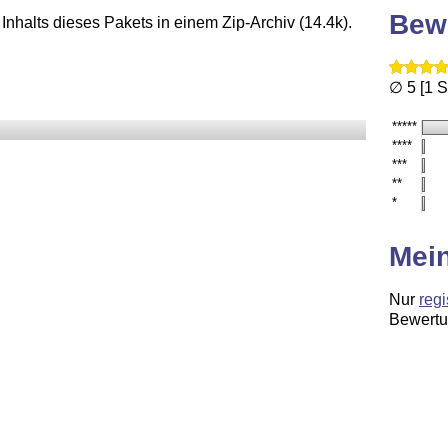
Bew
Inhalts dieses Pakets in einem Zip-Archiv (14.4k).
∅ 5 [1 
*****
****
***
**
*
Mei
Nur
regi
Bewertu