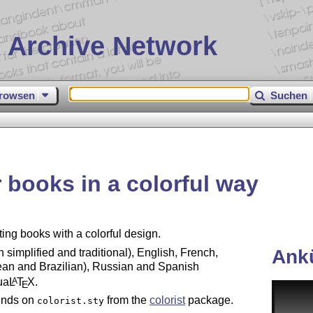
 Archive Network
rowsen
Suchen
r books in a colorful way
ting books with a colorful design.
Ank
h simplified and traditional), English, French,
ean and Brazilian), Russian and Spanish
ua
L
T
X
.
A
E
ends on
from the
colorist
package.
colorist.sty