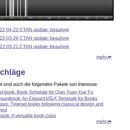
22-04-22 CTAN update: beaulivre
22-03-29 CTAN update: beaulivre
22-03-21 CTAN update: beaulivre
mehr
chläge
ht sind auch die folgenden Pakete von Interesse.
xf-book: Book Template for Qian Yuan Xue Fu
egantbook: An Elegant
L
T
X
Template for Books
A
E
tavo: Typeset books following classical design and
yout
book: A versatile book class
mehr