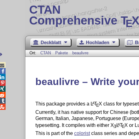
CTAN
Comprehensive T
X
E
Deckblatt
Hochladen
B
Ort:
CTAN
Pakete
beaulivre



beaulivre – Write you




This package provides a
L
T
X
class for typeset
A
E

Currently, it has native support for Chinese (bot
German, Italian, Japanese, Portuguese (Europ
typesetting. It compiles with either
X
L
T
X
or L
A
E
E
This is part of the
colorist
class series and dep