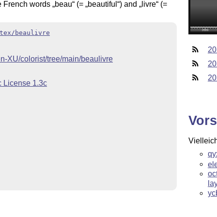
he French words
beau
(=
beautiful
) and
livre
(=
tex/beaulivre
20
en-XU/colorist/tree/main/beaulivre
20
20
c License 1.3c
Vors
Vielleic
qy
el
oc
la
yc