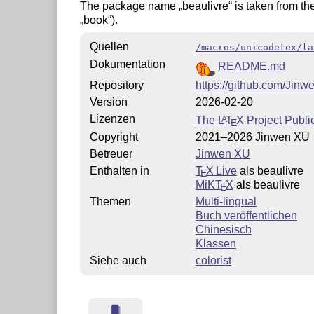
The package name
beaulivre
is taken from t
book
).
Quellen
/macros/unicodetex/la
Dokumentation
README.md
Repository
https://github.com/Jinw
Version
2026-02-20
Lizenzen
The
L
T
X
Project Publi
A
E
Copyright
2021–2026 Jinwen XU
Betreuer
Jinwen XU
Enthalten in
T
X Live
als beaulivre
E
MiKT
X
als beaulivre
E
Themen
Multi-lingual
Buch veröffentlichen
Chinesisch
Klassen
Siehe auch
colorist