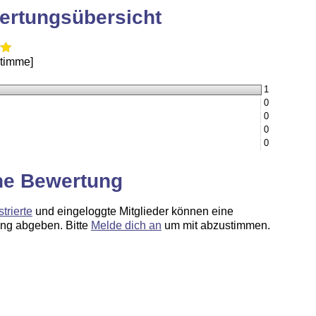
ertungsübersicht
Stimme]
1
0
0
0
0
ne Bewertung
strierte
und eingeloggte Mitglieder können eine
ng abgeben. Bitte
Melde dich an
um mit abzustimmen.