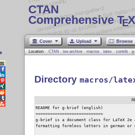
CTAN
Comprehensive T
X
E
Cover
Upload
Browse
Location:
CTAN
tex-archive
macros
latex
contrib
g-



Directory
macros/late




R

README for g-brief (english)

============================

g-brief is a document class for LaTeX 2e a
formatting formless letters in german or 