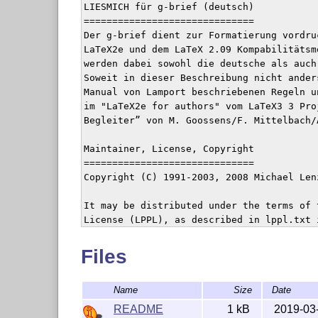
LIESMICH für g-brief (deutsch)

==============================

Der g-brief dient zur Formatierung vordru
LaTeX2e und dem LaTeX 2.09 Kompabilitätsm
werden dabei sowohl die deutsche als auch
Soweit in dieser Beschreibung nicht ander
Manual von Lamport beschriebenen Regeln u
im "LaTeX2e for authors" vom LaTeX3 3 Pro
Begleiter” von M. Goossens/F. Mittelbach/
Maintainer, License, Copyright

==============================

Copyright (C) 1991-2003, 2008 Michael Lenz
It may be distributed under the terms of 
License (LPPL), as described in lppl.txt 
Either version 1.1 or, at your option, an
Files
Name
Size
Date
README
1 kB
2019-03