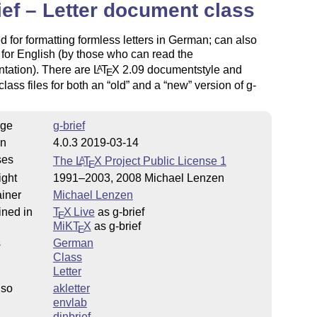
ief – Letter document class
 for formatting formless letters in German; can also
for English (by those who can read the
tation). There are
L
T
X
2.09 documentstyle and
A
E
class files for both an
old
and a
new
version of g-
ge
g-brief
on
4.0.3 2019-03-14
ses
The
L
T
X
Project Public License 1
A
E
ight
1991–2003, 2008 Michael Lenzen
iner
Michael Lenzen
ined in
T
X Live
as g-brief
E
MiKT
X
as g-brief
E
s
German
Class
Letter
lso
akletter
envlab
dinbrief