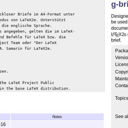
g-br
ckloser Briefe im A4-Format unter

Designed
odus von LaTeX2e. Unterstützt

be used 
 die englische Sprache.

documen
s angegeben, gelten die im LaTeX-

L
T
X2ε
A
E
nd Befehle für LaTeX bzw. die

brief.
ject Team oder "Der LaTeX

A. Samarin für LaTeX2e.

Packa
Versi
Licen
en.

Copyr
Mainta
the LaTeX Project Public

Conta
in the base LaTeX distribution.

y later version.

Topic
See a
Notes
-16