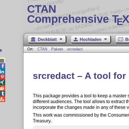
CTAN
Comprehensive T
X
E
Deckblatt
Hochladen
B
Ort:
CTAN
Pakete
srcredact



srcredact – A tool fo




This package provides a tool to keep a master s

different audiences. The tool allows to extract 
incorporate the changes made in any of these v
This work was commissioned by the Consumer F
Treasury.