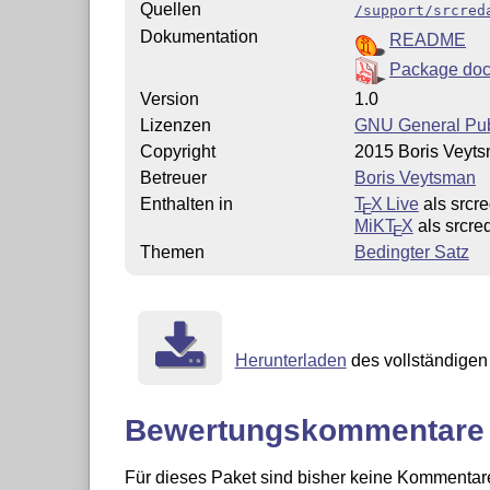
Quellen
/support/srcred
Dokumentation
README
Package doc
Version
1.0
Lizenzen
GNU General Publ
Copyright
2015 Boris Veyt
Betreuer
Boris Veytsman
Enthalten in
T
X Live
als srcre
E
MiKT
X
als srcre
E
Themen
Bedingter Satz
Herunterladen
des vollständigen 
Bewertungskommentare
Für dieses Paket sind bisher keine Kommentare