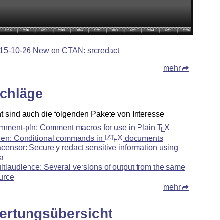
15-10-26 New on CTAN: srcredact
mehr
chläge
ht sind auch die folgenden Pakete von Interesse.
mment-pln: Comment macros for use in Plain
T
X
E
then: Conditional commands in
L
T
X
documents
A
E
acensor: Securely redact sensitive information using
a
ltiaudience: Several versions of output from the same
urce
mehr
ertungsübersicht