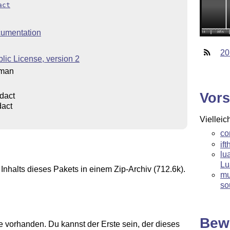
act
umentation
20
ic License, version 2
sman
Vors
dact
dact
Vielleic
co
if
lu
Lu
Inhalts dieses Pakets in einem Zip-Archiv (712.6k).
mu
so
Bew
 vorhanden. Du kannst der Erste sein, der dieses