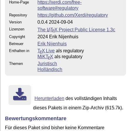
https://xerdi.com/free-
Home-Page
software#regulatory
https://github.com/Xerdi/regulatory
Repository
0.0.4 2024-09-04
Version
Lizenzen
The
L
T
X
Project Public License 1.3c
A
E
2024 Erik Nijenhuis
Copyright
Erik Nijenhuis
Betreuer
T
X Live
als regulatory
Enthalten in
E
MiKT
X
als regulatory
E
Juristisch
Themen
Holländisch
Herunterladen
des vollständigen Inhalts
dieses Pakets in einem Zip-Archiv (615.7k).
Bewertungskommentare
Für dieses Paket sind bisher keine Kommentare