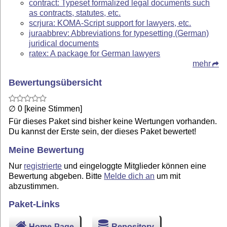
contract: Typeset formalized legal documents such
as contracts, statutes, etc.
scrjura: KOMA-Script support for lawyers, etc.
juraabbrev: Abbreviations for typesetting (German)
juridical documents
ratex: A package for German lawyers
mehr
Bewertungsübersicht
∅ 0 [keine Stimmen]
Für dieses Paket sind bisher keine Wertungen vorhanden.
Du kannst der Erste sein, der dieses Paket bewertet!
Meine Bewertung
Nur
registrierte
und eingeloggte Mitglieder können eine
Bewertung abgeben. Bitte
Melde dich an
um mit
abzustimmen.
Paket-Links
Home-Page
Repository