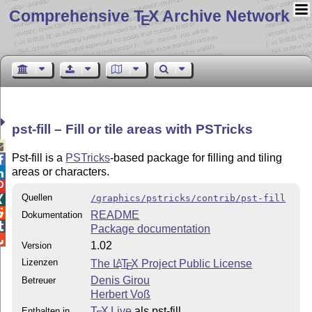
Comprehensive T
X Archive Network
E
pst-fill – Fill or tile areas with PSTricks

Pst-fill is a
PSTricks
-based package for filling and tiling

areas or characters.


Quellen
/graphics/pstricks/contrib/pst-fill


README
Dokumentation

Package documentation

1.02
Version
Lizenzen
The
L
T
X
Project Public License
A
E
Denis Girou
Betreuer
Herbert Voß
T
X Live
als pst-fill
Enthalten in