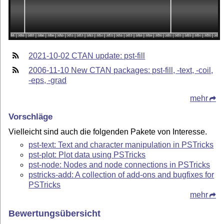
2021-10-02 CTAN update: pst-fill
2006-11-10 New CTAN packages: pst-fill, -text, -coil,
-eps, -grad
mehr
Vorschläge
Vielleicht sind auch die folgenden Pakete von Interesse.
pst-text: Text and character manipulation in PSTricks
pst-plot: Plot data using PSTricks
pst-node: Nodes and node connections in PSTricks
pstricks-add: A collection of add-ons and bugfixes for
PSTricks
mehr
Bewertungsübersicht