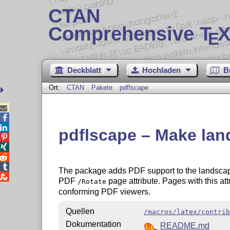
CTAN
Comprehensive T
X
E
Deckblatt
Hochladen
B
Ort:
CTAN
Pakete
pdflscape



pdflscape – Make lan




The package adds PDF support to the landsca

PDF
page attribute. Pages with this att
/Rotate
conforming PDF viewers.
Quellen
/macros/latex/contrib
Dokumentation
README.md