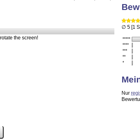
Bew
∅ 5 [1 
rotate the screen!
*****
****
***
**
*
Mei
Nur
regi
Bewertu