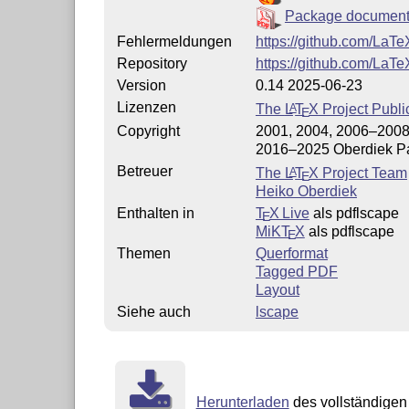
Package document
Fehlermeldungen
https://github.com/LaT
Repository
https://github.com/LaT
Version
0.14 2025-06-23
Lizenzen
The
L
T
X
Project Publi
A
E
Copyright
2001, 2004, 2006–2008
2016–2025 Oberdiek P
Betreuer
The
L
T
X
Project Team
A
E
Heiko Oberdiek
Enthalten in
T
X Live
als pdflscape
E
MiKT
X
als pdflscape
E
Themen
Querformat
Tagged PDF
Layout
Siehe auch
lscape
Herunterladen
des vollständigen 