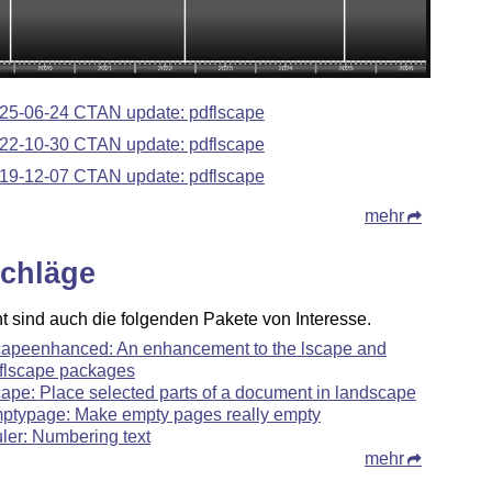
25-06-24 CTAN update: pdflscape
22-10-30 CTAN update: pdflscape
19-12-07 CTAN update: pdflscape
mehr
chläge
ht sind auch die folgenden Pakete von Interesse.
capeenhanced: An enhancement to the lscape and
flscape packages
cape: Place selected parts of a document in landscape
ptypage: Make empty pages really empty
uler: Numbering text
mehr