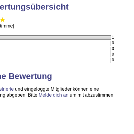
ertungsübersicht
Stimme]
1
0
0
0
0
ne Bewertung
strierte
und eingeloggte Mitglieder können eine
ng abgeben. Bitte
Melde dich an
um mit abzustimmen.