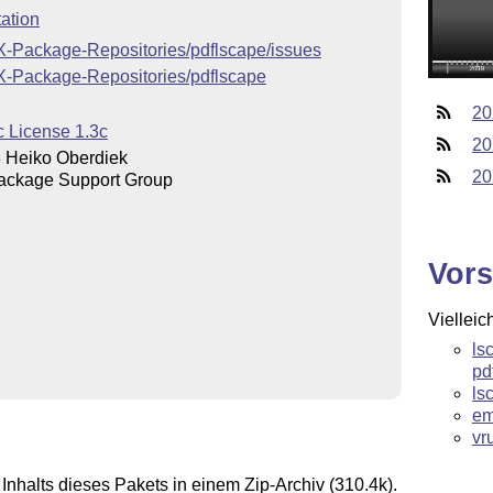
ation
eX-Package-Repositories/pdflscape/issues
eX-Package-Repositories/pdflscape
20
c License 1.3c
20
 Heiko Oberdiek
20
ackage Support Group
Vors
Vielleic
ls
pd
ls
em
vr
Inhalts dieses Pakets in einem Zip-Archiv (310.4k).