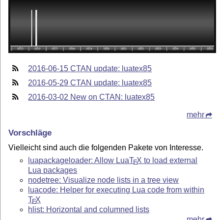
2016-06-15 CTAN update: luatex85
2016-05-29 CTAN update: luatex85
2016-03-02 New on CTAN: luatex85
mehr
Vorschläge
Vielleicht sind auch die folgenden Pakete von Interesse.
luapackageloader: Allow Lua
T
X
to load external
E
Lua packages
nodetree: Visualize node lists in a tree view
luacode: Helper for executing Lua code from within
T
X
E
hlist: Horizontal and columned lists
mehr