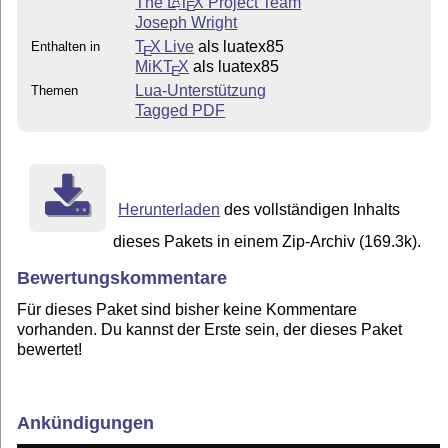
The
L
T
X
Project Team
A
E
Joseph Wright
T
X Live
als luatex85
Enthalten in
E
MiKT
X
als luatex85
E
Lua-Unterstützung
Themen
Tagged PDF
Herunterladen
des vollständigen Inhalts
dieses Pakets in einem Zip-Archiv (169.3k).
Bewertungskommentare
Für dieses Paket sind bisher keine Kommentare
vorhanden. Du kannst der Erste sein, der dieses Paket
bewertet!
Ankündigungen