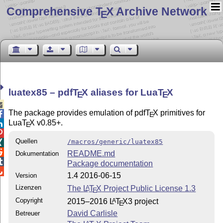
Comprehensive T
X Archive Network
E
luatex85 –
pdf
T
X
aliases for Lua
T
X
E
E

The package provides emulation of pdf
T
X
primitives for

E
Lua
T
X
v0.85+.

E

Quellen
/macros/generic/luatex85


README.md
Dokumentation

Package documentation

1.4 2016-06-15
Version
Lizenzen
The
L
T
X
Project Public License 1.3
A
E
Copyright
2015–2016
L
T
X
3 project
A
E
David Carlisle
Betreuer