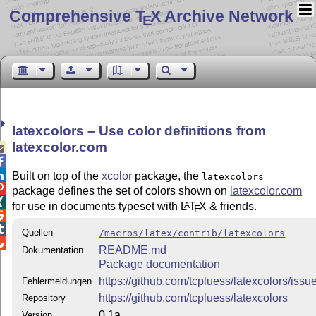
Comprehensive T
X Archive Network
E
latexcolors – Use color definitions from
latexcolor.com



Built on top of the
xcolor
package, the
latexcolors

package defines the set of colors shown on
latexcolor.com

for use in documents typeset with
L
T
X
& friends.
A
E


Quellen
/macros/latex/contrib/latexcolors

README.md
Dokumentation
Package documentation
https://github.com/tcpluess/latexcolors/issu
Fehlermeldungen
https://github.com/tcpluess/latexcolors
Repository
0.1a
Version