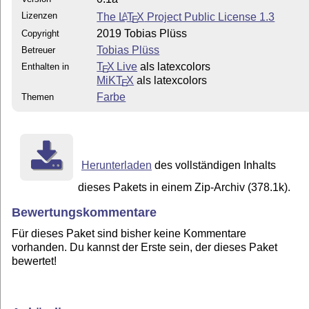
Lizenzen
The
L
T
X
Project Public License 1.3
A
E
2019 Tobias Plüss
Copyright
Tobias Plüss
Betreuer
T
X Live
als latexcolors
Enthalten in
E
MiKT
X
als latexcolors
E
Farbe
Themen
Herunterladen
des vollständigen Inhalts
dieses Pakets in einem Zip-Archiv (378.1k).
Bewertungskommentare
Für dieses Paket sind bisher keine Kommentare
vorhanden. Du kannst der Erste sein, der dieses Paket
bewertet!