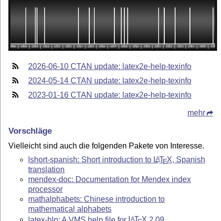
2026-06-10 CTAN update: latex2e-help-texinfo
2024-05-14 CTAN update: latex2e-help-texinfo
2023-01-16 CTAN update: latex2e-help-texinfo
mehr
Vorschläge
Vielleicht sind auch die folgenden Pakete von Interesse.
lshort-spanish: Short introduction to
L
T
X
, Spanish
A
E
translation
mendex-doc: Documentation for Mendex index
processor
mathalphabets: Chinese introduction to
mathematical alphabets
latex-hlp: A VMS help file for
L
T
X
2.09
A