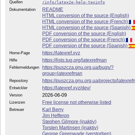
Quellen
/info/latex2e-help-texinfo
README
Dokumentation
HTML conversion of the source (English)
HTML conversion of the source (French)
HTML conversion of the source (Spanish)
PDF conversion of the source (English)
PDF conversion of the source (French)
PDF conversion of the source (Spanish)
https://latexref.xyz
Home-Page
https://lists.tug.org/latexrefman
Hilfe
https://puszcza.gnu.org.ua/bugs/?
Fehlermeldungen
group=latexrefman
https://puszcza.gnu.org.ua/projects/latexre
Repository
https://latexref.xyz/dev/
Entwickler
2026-06-09
Version
Free license not otherwise listed
Lizenzen
Karl Berry
Betreuer
Jim Hefferon
Stephen Gilmore (inaktiv)
Torsten Martinsen (inaktiv)
George Greenwade (verstorben)