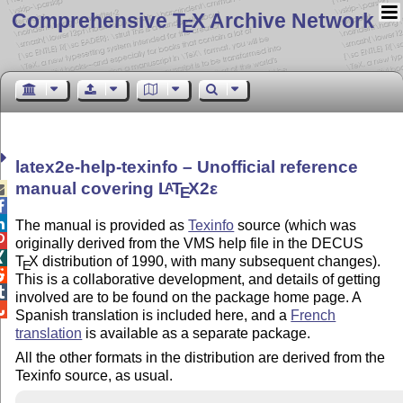
Comprehensive T
X Archive Network
E
latex2e-help-texinfo – Unofficial reference
manual covering
L
T
X2ε
A

E


The manual is provided as
Texinfo
source (which was

originally derived from the VMS help file in the DECUS

T
X
distribution of 1990, with many subsequent changes).
E

This is a collaborative development, and details of getting

involved are to be found on the package home page. A

Spanish translation is included here, and a
French
translation
is available as a separate package.
All the other formats in the distribution are derived from the
Texinfo source, as usual.