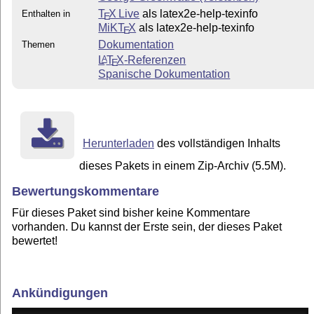
T
X Live
als latex2e-help-texinfo
Enthalten in
E
MiKT
X
als latex2e-help-texinfo
E
Dokumentation
Themen
L
T
X
-Referenzen
A
E
Spanische Dokumentation
Herunterladen
des vollständigen Inhalts
dieses Pakets in einem Zip-Archiv (5.5M).
Bewertungskommentare
Für dieses Paket sind bisher keine Kommentare
vorhanden. Du kannst der Erste sein, der dieses Paket
bewertet!
Ankündigungen