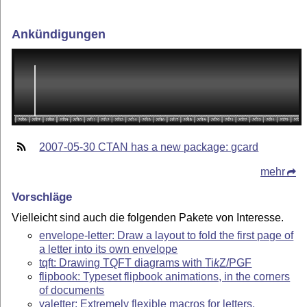
Ankündigungen
2007-05-30 CTAN has a new package: gcard
mehr
Vorschläge
Vielleicht sind auch die folgenden Pakete von Interesse.
envelope-letter: Draw a layout to fold the first page of
a letter into its own envelope
tqft: Drawing TQFT diagrams with
Ti
k
Z
/PGF
flipbook: Typeset flipbook animations, in the corners
of documents
yaletter: Extremely flexible macros for letters,