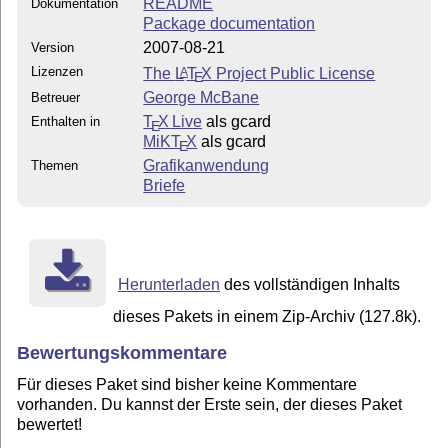
README
Dokumentation
Package documentation
2007-08-21
Version
Lizenzen
The
L
T
X
Project Public License
A
E
George McBane
Betreuer
T
X Live
als gcard
Enthalten in
E
MiKT
X
als gcard
E
Grafikanwendung
Themen
Briefe
Herunterladen
des vollständigen Inhalts
dieses Pakets in einem Zip-Archiv (127.8k).
Bewertungskommentare
Für dieses Paket sind bisher keine Kommentare
vorhanden. Du kannst der Erste sein, der dieses Paket
bewertet!