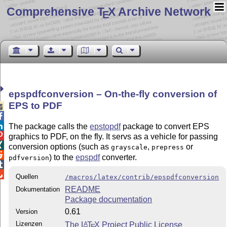
Comprehensive T
X Archive Network
E
epspdfconversion – On-the-fly conversion of
EPS to PDF



The package calls the
epstopdf
package to convert EPS

graphics to PDF, on the fly. It servs as a vehicle for passing

conversion options (such as
,
or
grayscale
prepress

) to the
epspdf
converter.
pdfversion


Quellen
/macros/latex/contrib/epspdfconversion
README
Dokumentation
Package documentation
0.61
Version
Lizenzen
The
L
T
X
Project Public License
A
E