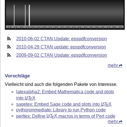
2010-06-02 CTAN Update: epspdfconversion
2010-04-29 CTAN update: epspdfconversion
2009-09-02 CTAN Update: epspdfconversion
mehr
Vorschläge
Vielleicht sind auch die folgenden Pakete von Interesse.
latexalpha2: Embed Mathematica code and plots
into
L
T
X
A
E
sagetex: Embed Sage code and plots into
L
T
X
A
E
pythonimmediate: Library to run Python code
perltex: Define
L
T
X
macros in terms of Perl code
A
E
mehr