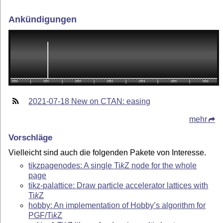
Ankündigungen
2021-07-18 New on CTAN: easing
mehr
Vorschläge
Vielleicht sind auch die folgenden Pakete von Interesse.
tikzpagenodes: A single
Ti
k
Z
node for the whole
page
tikz-palattice: Draw particle accelerator lattices with
Ti
k
Z
hobby: An implementation of Hobby’s algorithm for
PGF/
Ti
k
Z