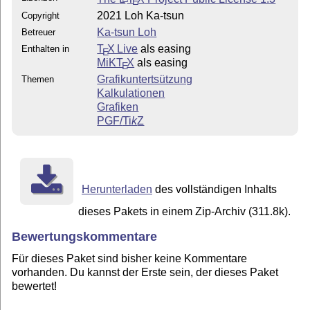
E
2021 Loh Ka-tsun
Copyright
Ka-tsun Loh
Betreuer
T
X Live
als easing
Enthalten in
E
MiKT
X
als easing
E
Grafikuntertsützung
Themen
Kalkulationen
Grafiken
PGF/
Ti
k
Z
Herunterladen
des vollständigen Inhalts
dieses Pakets in einem Zip-Archiv (311.8k).
Bewertungskommentare
Für dieses Paket sind bisher keine Kommentare
vorhanden. Du kannst der Erste sein, der dieses Paket
bewertet!