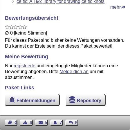
celtic: A
Ti
k
Z
library for drawing celtic knots
mehr
Bewertungsübersicht
∅ 0 [keine Stimmen]
Für dieses Paket sind bisher keine Wertungen vorhanden.
Du kannst der Erste sein, der dieses Paket bewertet!
Meine Bewertung
Nur
registrierte
und eingeloggte Mitglieder können eine
Bewertung abgeben. Bitte
Melde dich an
um mit
abzustimmen.
Paket-Links
Fehlermeldungen
Repository
Gästebuch
Seiten-Struktur
Impressum
Autor kontaktieren
Feedback