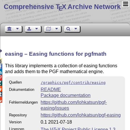
Comprehensive T
X Archive Network
E
easing – Easing functions for pgfmath

This library implements a collection of easing functions

and adds them to the PGF mathematical engine.


Quellen
/graphics/pgf/contrib/easing


README
Dokumentation

Package documentation

https://github.com/lohkatsun/pgf-
Fehlermeldungen
easing/issues
https://github.com/lohkatsun/pgf-easing
Repository
0.1 2021-07-18
Version
Lizenzen
The
L
T
X
Project Public License 1.3
A