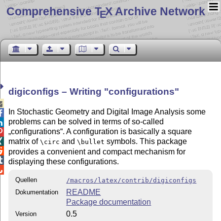
Comprehensive T
X Archive Network
E
digiconfigs – Writing
configurations

In Stochastic Geometry and Digital Image Analysis some

problems can be solved in terms of so-called

configurations
. A configuration is basically a square

matrix of
and
symbols. This package

\circ
\bullet

provides a convenient and compact mechanism for

displaying these configurations.

Quellen
/macros/latex/contrib/digiconfigs
README
Dokumentation
Package documentation
0.5
Version