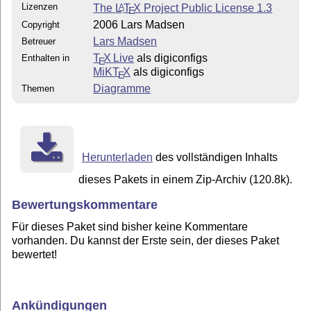
Lizenzen
The
L
T
X
Project Public License 1.3
A
E
2006 Lars Madsen
Copyright
Lars Madsen
Betreuer
T
X Live
als digiconfigs
Enthalten in
E
MiKT
X
als digiconfigs
E
Diagramme
Themen
Herunterladen
des vollständigen Inhalts
dieses Pakets in einem Zip-Archiv (120.8k).
Bewertungskommentare
Für dieses Paket sind bisher keine Kommentare
vorhanden. Du kannst der Erste sein, der dieses Paket
bewertet!
Ankündigungen