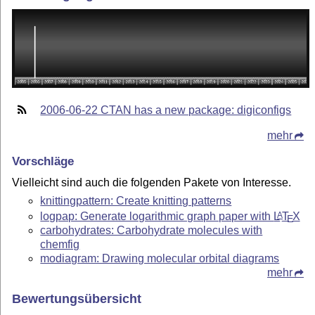
2006-06-22 CTAN has a new package: digiconfigs
mehr
Vorschläge
Vielleicht sind auch die folgenden Pakete von Interesse.
knittingpattern: Create knitting patterns
logpap: Generate logarithmic graph paper with
L
T
X
A
E
carbohydrates: Carbohydrate molecules with
chemfig
modiagram: Drawing molecular orbital diagrams
mehr
Bewertungsübersicht