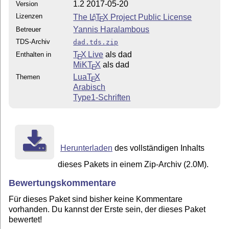
1.2 2017-05-20
Version
Lizenzen
The
L
T
X
Project Public License
A
E
Yannis Haralambous
Betreuer
TDS-Archiv
dad.tds.zip
T
X Live
als dad
Enthalten in
E
MiKT
X
als dad
E
Lua
T
X
Themen
E
Arabisch
Type1-Schriften
Herunterladen
des vollständigen Inhalts
dieses Pakets in einem Zip-Archiv (2.0M).
Bewertungskommentare
Für dieses Paket sind bisher keine Kommentare
vorhanden. Du kannst der Erste sein, der dieses Paket
bewertet!