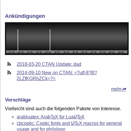
Ankündigungen
2018-03-20 CTAN Update: dad
2014-09-10 New on CTAN: =?utf-8?B?
2LZfKGRhZCk=?=
mehr
Vorschläge
Vielleicht sind auch die folgenden Pakete von Interesse.
arabluatex: Arab
T
X
for Lua
L
T
X
A
E
E
cbcoptic: Coptic fonts and
L
T
X
macros for general
A
E
usage and for philology