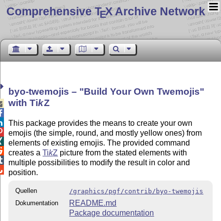
Comprehensive T
X Archive Network
E
byo-twemojis –
Build Your Own Twemojis
with
Ti
k
Z



This package provides the means to create your own

emojis (the simple, round, and mostly yellow ones) from

elements of existing emojis. The provided command

creates a
Ti
k
Z
picture from the stated elements with

multiple possibilities to modify the result in color and

position.
Quellen
/graphics/pgf/contrib/byo-twemojis
README.md
Dokumentation
Package documentation