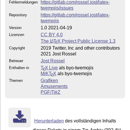
https://gitlab.com/rossel.jost/latex-
Fehlermeldungen
twemojis/issues
https://gitlab.com/rossel.jost/latex-
Repository
twemojis
1.0 2021-04-19
Version
CC BY 4.0
Lizenzen
The
L
T
X
Project Public License 1.3
A
E
2019 Twitter, Inc and other contributors
Copyright
2021 Jost Rossel
Jost Rossel
Betreuer
T
X Live
als byo-twemojis
Enthalten in
E
MiKT
X
als byo-twemojis
E
Grafiken
Themen
Amusements
PGF/
Ti
k
Z
Herunterladen
des vollständigen Inhalts