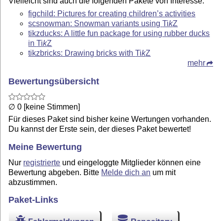
Vielleicht sind auch die folgenden Pakete von Interesse.
figchild: Pictures for creating children’s activities
scsnowman: Snowman variants using
Ti
k
Z
tikzducks: A little fun package for using rubber ducks
in
Ti
k
Z
tikzbricks: Drawing bricks with
Ti
k
Z
mehr
Bewertungsübersicht
∅ 0 [keine Stimmen]
Für dieses Paket sind bisher keine Wertungen vorhanden.
Du kannst der Erste sein, der dieses Paket bewertet!
Meine Bewertung
Nur
registrierte
und eingeloggte Mitglieder können eine
Bewertung abgeben. Bitte
Melde dich an
um mit
abzustimmen.
Paket-Links