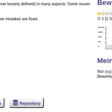
Bew
wever loosely defined) in many aspects. Some issues
∅ 1 [1 
ese mistakes are fixed.
*****
****
***
**
*
Mei
Nur
regi
Bewertu
n
Repository