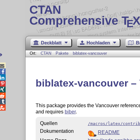
CTAN
Comprehensive T
X
E
Deckblatt
Hochladen
B
Ort:
CTAN
Pakete
biblatex-vancouver



biblatex-vancouver – 




This package provides the Vancouver reference 

and requires
biber
.
Quellen
/macros/latex/contri
Dokumentation
README