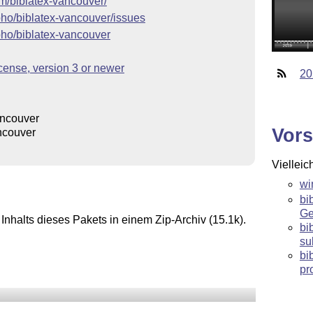
om/biblatex-vancouver/
bho/biblatex-vancouver/issues
bho/biblatex-vancouver
ense, version 3 or newer
20
ancouver
Vors
ncouver
Vielleic
wi
bi
Ge
Inhalts dieses Pakets in einem Zip-Archiv (15.1k).
bi
su
bi
pr