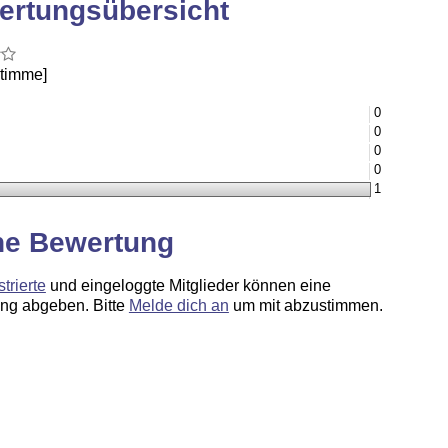
ertungsübersicht
Stimme]
0
0
0
0
1
ne Bewertung
strierte
und eingeloggte Mitglieder können eine
ng abgeben. Bitte
Melde dich an
um mit abzustimmen.