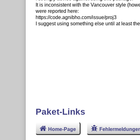
It is inconsistent with the Vancouver style (ho
were reported here:
https://code.agnibho.com/issue/proj3
I suggest using something else until at least th
Paket-Links
Home-Page
Fehlermeldunge