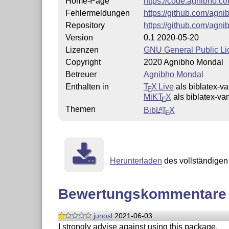
Home-Page
https://code.agnibho.c
Fehlermeldungen
https://github.com/agni
Repository
https://github.com/agni
Version
0.1 2020-05-20
Lizenzen
GNU General Public Lic
Copyright
2020 Agnibho Mondal
Betreuer
Agnibho Mondal
Enthalten in
T
X Live
als biblatex-v
E
MiKT
X
als biblatex-va
E
Themen
Bib
L
T
X
A
E
Herunterladen
des vollständigen 
Bewertungskommentare
junosl
2021-06-03
I strongly advise against using this package.