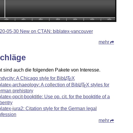
20-05-30 New on CTAN: biblatex-vancouver
mehr
chläge
ht sind auch die folgenden Pakete von Interesse.
ndycity: A Chicago style for Bib
L
T
X
A
E
blatex-archaeology: A collection of Bib
L
T
X
styles for
A
E
rman prehistory
blatex-opcit-booktitle: Use op. cit. for the booktitle of a
bentry
blatex-jura2: Citation style for the German legal
ofession
mehr