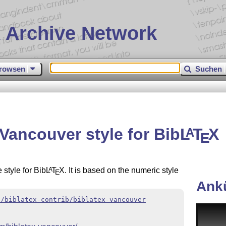
 Archive Network
rowsen
Suchen
Vancouver style for Bib
L
T
X
A
E
style for Bib
L
T
X
. It is based on the numeric style
A
E
Ank
b/biblatex-contrib/biblatex-vancouver