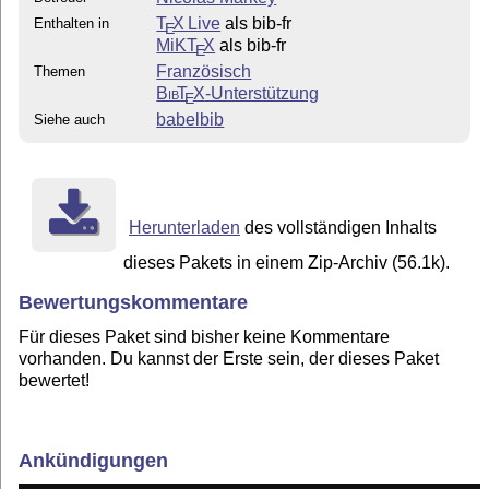
T
X Live
als bib-fr
Enthalten in
E
MiKT
X
als bib-fr
E
Französisch
Themen
Bib
T
X
-Unterstützung
E
babelbib
Siehe auch
Herunterladen
des vollständigen Inhalts
dieses Pakets in einem Zip-Archiv (56.1k).
Bewertungskommentare
Für dieses Paket sind bisher keine Kommentare
vorhanden. Du kannst der Erste sein, der dieses Paket
bewertet!
Ankündigungen