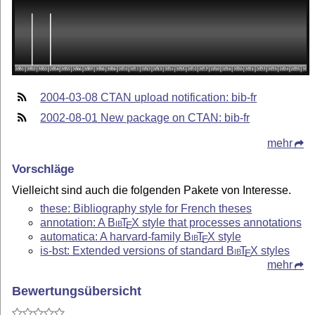
2004-03-08 CTAN upload notification: bib-fr
2002-08-01 New package on CTAN: bib-fr
mehr
Vorschläge
Vielleicht sind auch die folgenden Pakete von Interesse.
these: Bibliography style for French theses
annotation: A
Bib
T
X
style that processes annotations
E
automatica: A harvard-family
Bib
T
X
style
E
is-bst: Extended versions of standard
Bib
T
X
styles
E
mehr
Bewertungsübersicht