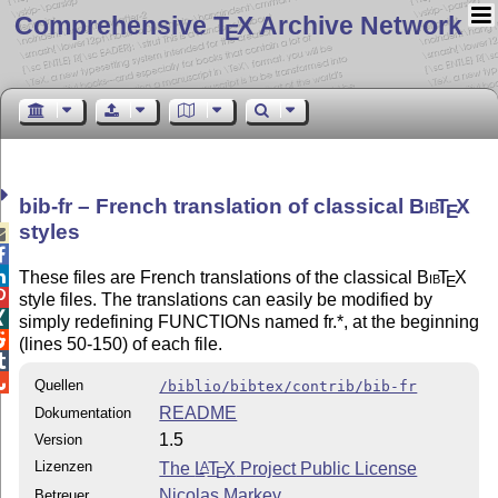
Comprehensive T
X Archive Network
E
bib-fr – French translation of classical
Bib
T
X
E
styles



These files are French translations of the classical
Bib
T
X
E

style files. The translations can easily be modified by

simply redefining FUNCTIONs named fr.*, at the beginning

(lines 50-150) of each file.


Quellen
/biblio/bibtex/contrib/bib-fr
README
Dokumentation
1.5
Version
Lizenzen
The
L
T
X
Project Public License
A
E
Nicolas Markey
Betreuer