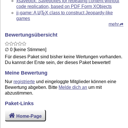
xsavebox: Saveboxes for repeating content without
code replication, based on PDF Form XObjects
jj-game: A
L
T
X
class to construct Jeopardy-like
A
E
games
mehr
Bewertungsübersicht
∅ 0 [keine Stimmen]
Für dieses Paket sind bisher keine Wertungen vorhanden.
Du kannst der Erste sein, der dieses Paket bewertet!
Meine Bewertung
Nur
registrierte
und eingeloggte Mitglieder können eine
Bewertung abgeben. Bitte
Melde dich an
um mit
abzustimmen.
Paket-Links
Home-Page