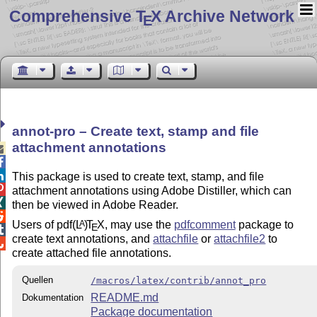
Comprehensive T
X Archive Network
E
annot-pro – Create text, stamp and file
attachment annotations



This package is used to create text, stamp, and file

attachment annotations using Adobe Distiller, which can

then be viewed in Adobe Reader.

Users of pdf
(L
)
T
X
, may use the
pdfcomment
package to
A
E

create text annotations, and
attachfile
or
attachfile2
to

create attached file annotations.
Quellen
/macros/latex/contrib/annot_pro
README.md
Dokumentation
Package documentation