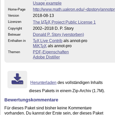
Usage example
http://www.math.uakron.edu/~dpstory/annotpr
Home-Page
2018-08-13
Version
Lizenzen
The
L
T
X
Project Public License 1
A
E
2002–2018 D. P. Story
Copyright
Donald P. Story (verstorben)
Betreuer
T
X Live Contrib
als annot-pro
Enthalten in
E
MiKT
X
als annot-pro
E
PDF-Eigenschaften
Themen
Adobe Distiller
Herunterladen
des vollständigen Inhalts
dieses Pakets in einem Zip-Archiv (1.7M).
Bewertungskommentare
Für dieses Paket sind bisher keine Kommentare
vorhanden. Du kannst der Erste sein, der dieses Paket