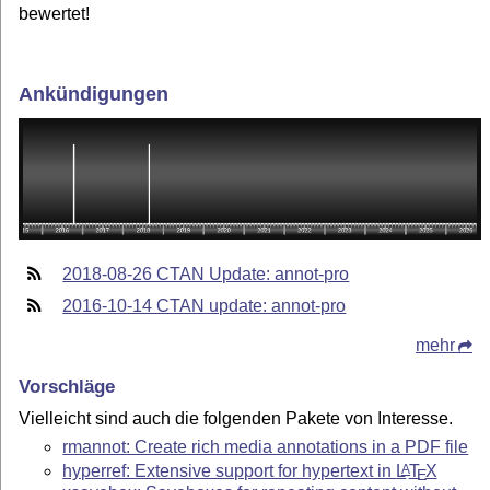
bewertet!
Ankündigungen
2018-08-26 CTAN Update: annot-pro
2016-10-14 CTAN update: annot-pro
mehr
Vorschläge
Vielleicht sind auch die folgenden Pakete von Interesse.
rmannot: Create rich media annotations in a PDF file
hyperref: Extensive support for hypertext in
L
T
X
A
E