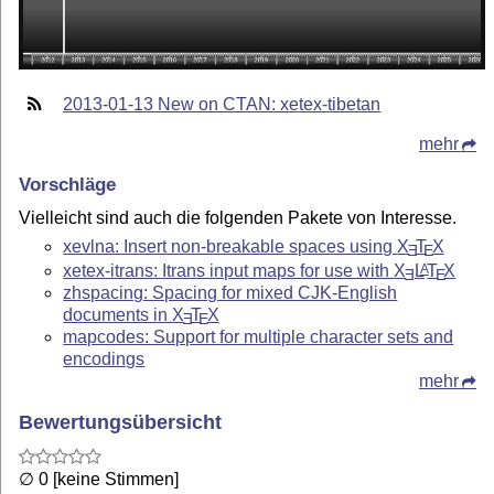
2013-01-13 New on CTAN: xetex-tibetan
mehr
Vorschläge
Vielleicht sind auch die folgenden Pakete von Interesse.
xevlna: Insert non-breakable spaces using
X
T
X
E
E
xetex-itrans: Itrans input maps for use with
X
L
T
X
A
E
E
zhspacing: Spacing for mixed CJK-English
documents in
X
T
X
E
E
mapcodes: Support for multiple character sets and
encodings
mehr
Bewertungsübersicht
∅ 0 [keine Stimmen]