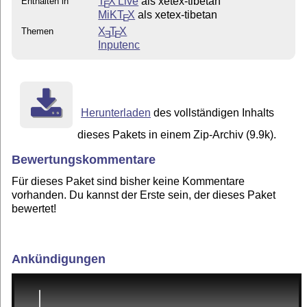
T
X Live
als xetex-tibetan
Enthalten in
E
MiKT
X
als xetex-tibetan
E
X
T
X
Themen
E
E
Inputenc
Herunterladen
des vollständigen Inhalts
dieses Pakets in einem Zip-Archiv (9.9k).
Bewertungskommentare
Für dieses Paket sind bisher keine Kommentare
vorhanden. Du kannst der Erste sein, der dieses Paket
bewertet!
Ankündigungen