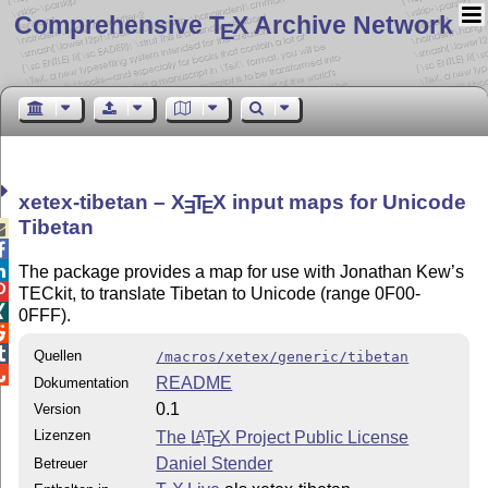
Comprehensive T
X Archive Network
E
xetex-tibetan –
X
T
X
input maps for Unicode
E
E
Tibetan



The package provides a map for use with Jonathan Kew’s

TECkit, to translate Tibetan to Unicode (range 0F00-

0FFF).


Quellen
/macros/xetex/generic/tibetan

README
Dokumentation
0.1
Version
Lizenzen
The
L
T
X
Project Public License
A
E
Daniel Stender
Betreuer