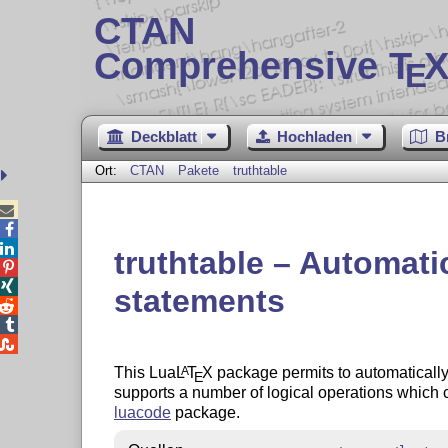
CTAN
Comprehensive T
X
E
Deckblatt
Hochladen
B
Ort:
CTAN
Pakete
truthtable



truthtable – Automatic


statements



This Lua
L
T
X
package permits to automatically 
A
E
supports a number of logical operations which 
luacode
package.