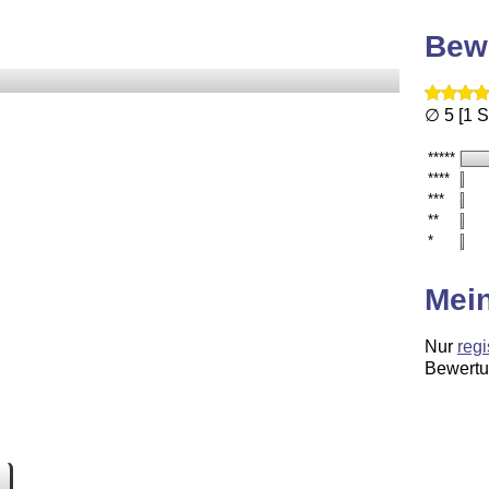
Bew
∅ 5 [1 
*****
****
***
**
*
Mei
Nur
regi
Bewertu