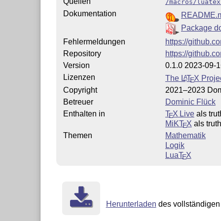
Quellen
/macros/luatex
Dokumentation
README.
Package d
Fehlermeldungen
https://github.c
Repository
https://github.c
Version
0.1.0 2023-09-
Lizenzen
The
L
T
X
Projec
A
E
Copyright
2021–2023 Dom
Betreuer
Dominic Flück
Enthalten in
T
X Live
als tru
E
MiKT
X
als trut
E
Themen
Mathematik
Logik
Lua
T
X
E
Herunterladen
des vollständigen 