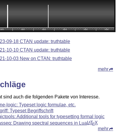
23-09-18 CTAN update: truthtable
21-10-10 CTAN update: truthtable
21-10-03 New on CTAN: truthtable
mehr
chläge
ht sind auch die folgenden Pakete von Interesse.
ne-logic: Typeset logic formulae, etc.
griff: Typeset Begriffschrift
gictools: Additional tools for typesetting formal logic
asseq: Drawing spectral sequences in Lua
L
T
X
A
E
mehr