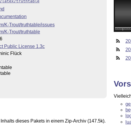
/latex/truthtable
md
ocumentation
om/K-Trout/truthtable/issues
om/K-Trout/truthtable
16
20
t Public License 1.3c
20
inic Flück
20
thtable
htable
Vors
Vielleic
ge
be
lo
Inhalts dieses Pakets in einem Zip-Archiv (147.5k).
lu