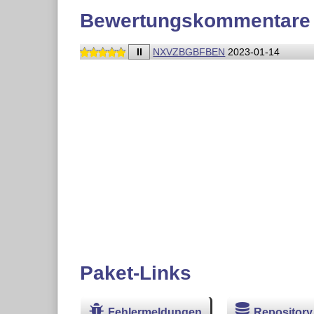
Bewertungskommentare
II
NXVZBGBFBEN
2023-01-14
Paket-Links
Fehlermeldungen
Repository