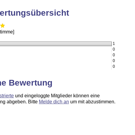
ertungsübersicht
Stimme]
1
0
0
0
0
ne Bewertung
strierte
und eingeloggte Mitglieder können eine
ng abgeben. Bitte
Melde dich an
um mit abzustimmen.