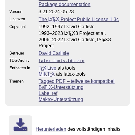
Package documentation
3.21 2024-05-23
Version
Lizenzen
The
L
T
X
Project Public License 1.3c
A
E
1992–1997 David Carlisle
Copyright
1993–2023
L
T
X
3 Project et al.
A
E
2006–2022 David Carlisle,
L
T
X
3
A
E
Project
David Carlisle
Betreuer
TDS-Archiv
latex-tools.tds.zip
T
X Live
als tools
Enthalten in
E
MiKT
X
als latex-tools
E
Tagged PDF – teilweise kompatibel
Themen
Bib
T
X
-Unterstützung
E
Label ref
Makro-Unterstützung
Herunterladen
des vollständigen Inhalts