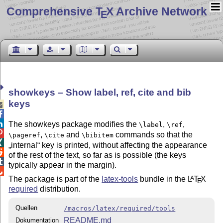
Comprehensive T
X Archive Network
E
showkeys – Show label, ref, cite and bib
keys



The showkeys package modifies the
,
,
\label
\ref

,
and
commands so that the
\pageref
\cite
\bibitem

internal
key is printed, without affecting the appearance

of the rest of the text, so far as is possible (the keys

typically appear in the margin).

The package is part of the
latex-tools
bundle in the
L
T
X
A
E
required
distribution.
Quellen
/macros/latex/required/tools
README.md
Dokumentation