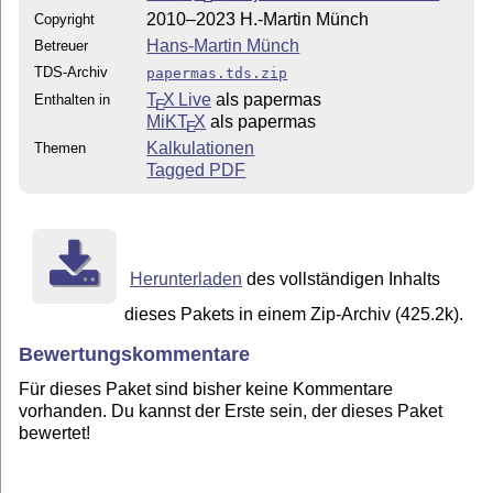
2010–2023 H.-Martin Münch
Copyright
Hans-Martin Münch
Betreuer
TDS-Archiv
papermas.tds.zip
T
X Live
als papermas
Enthalten in
E
MiKT
X
als papermas
E
Kalkulationen
Themen
Tagged PDF
Herunterladen
des vollständigen Inhalts
dieses Pakets in einem Zip-Archiv (425.2k).
Bewertungskommentare
Für dieses Paket sind bisher keine Kommentare
vorhanden. Du kannst der Erste sein, der dieses Paket
bewertet!