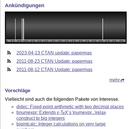
Ankündigungen
2023-04-13 CTAN update: papermas
2011-08-23 CTAN Update: papermas
2011-08-12 CTAN Update: papermas
mehr
Vorschläge
Vielleicht sind auch die folgenden Pakete von Interesse.
didec: Fixed-point arithmetic with two decimal places
bnumexpr: Extends
ε-T
X
’s \numexpr...\relax
E
construct to big integers
bigintcalc: Integer calculations on very large