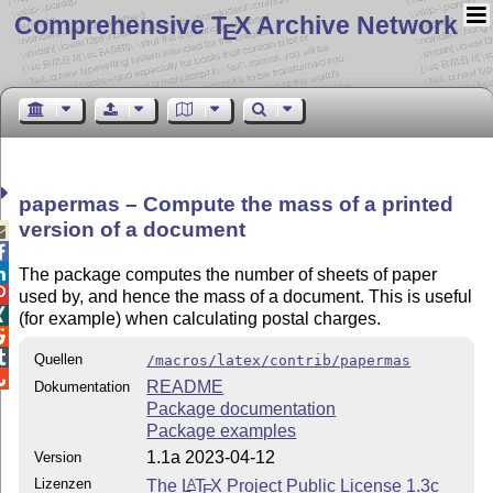
Comprehensive T
X Archive Network
E
papermas – Compute the mass of a printed
version of a document



The package computes the number of sheets of paper

used by, and hence the mass of a document. This is useful

(for example) when calculating postal charges.


Quellen
/macros/latex/contrib/papermas

README
Dokumentation
Package documentation
Package examples
1.1a 2023-04-12
Version
Lizenzen
The
L
T
X
Project Public License 1.3c
A
E