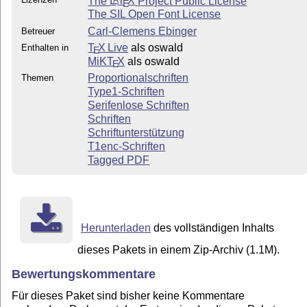
The
L
T
X
Project Public License
E
The SIL Open Font License
Carl-Clemens Ebinger
Betreuer
T
X Live
als oswald
Enthalten in
E
MiKT
X
als oswald
E
Proportionalschriften
Themen
Type1-Schriften
Serifenlose Schriften
Schriften
Schriftunterstützung
T1enc-Schriften
Tagged PDF
Herunterladen
des vollständigen Inhalts
dieses Pakets in einem Zip-Archiv (1.1M).
Bewertungskommentare
Für dieses Paket sind bisher keine Kommentare