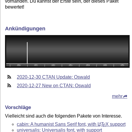
vorhanden. Du kannst der Erste sein, der dieses Paket
bewertet!
Ankündigungen
2020-12-30 CTAN Update: Oswald
2020-12-27 New on CTAN: Oswald
mehr
Vorschläge
Vielleicht sind auch die folgenden Pakete von Interesse.
cabin: A humanist Sans Serif font, with
L
T
X
support
A
E
universalis: Universalis font, with support