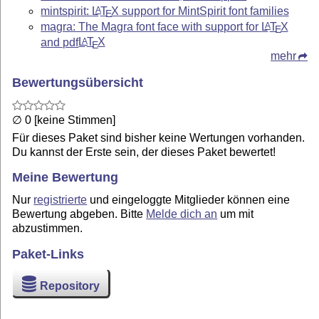
mintspirit:
L
T
X
support for MintSpirit font families
A
E
magra: The Magra font face with support for
L
T
X
A
E
and pdf
L
T
X
A
E
mehr
Bewertungsübersicht
∅ 0 [keine Stimmen]
Für dieses Paket sind bisher keine Wertungen vorhanden.
Du kannst der Erste sein, der dieses Paket bewertet!
Meine Bewertung
Nur
registrierte
und eingeloggte Mitglieder können eine
Bewertung abgeben. Bitte
Melde dich an
um mit
abzustimmen.
Paket-Links
Repository