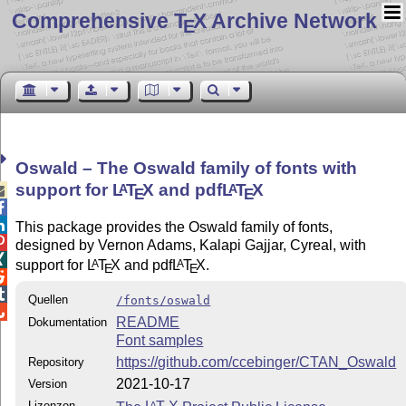
Comprehensive T
X Archive Network
E
Oswald – The Oswald family of fonts with
support for
L
T
X
and pdf
L
T
X
A
A

E
E


This package provides the Oswald family of fonts,

designed by Vernon Adams, Kalapi Gajjar, Cyreal, with

support for
L
T
X
and pdf
L
T
X
.
A
A
E
E


Quellen
/fonts/oswald

README
Dokumentation
Font samples
https://github.com/ccebinger/CTAN_Oswald
Repository
2021-10-17
Version
Lizenzen
A