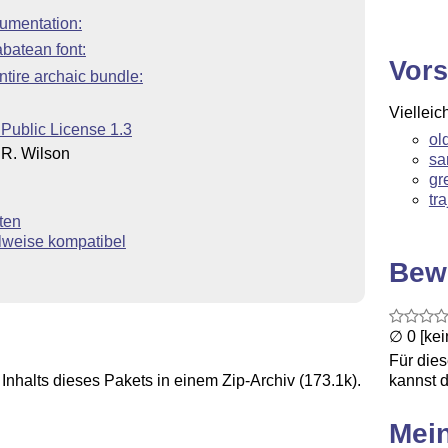
umentation:
batean font:
Vors
tire archaic bundle:
Vielleic
 Public License 1.3
ol
R. Wilson
sa
gr
tr
ten
lweise kompatibel
Bew
∅ 0 [ke
Für die
Inhalts dieses Pakets in einem Zip-Archiv (173.1k).
kannst d
Mei