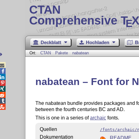
CTAN
Comprehensive T
X
E
Deckblatt
Hochladen
B
Ort:
CTAN
Pakete
nabatean



nabatean – Font for N




The nabatean bundle provides packages and fon

between the fourth centuries BC and AD.
This is one in a series of
archaic
fonts.
Quellen
/fonts/archaic/
Dokumentation
README