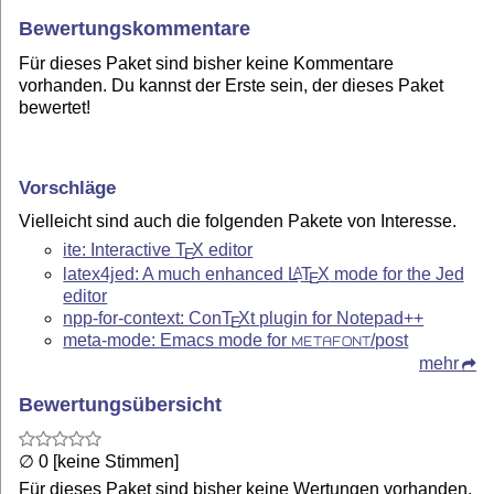
Bewertungskommentare
Für dieses Paket sind bisher keine Kommentare
vorhanden. Du kannst der Erste sein, der dieses Paket
bewertet!
Vorschläge
Vielleicht sind auch die folgenden Pakete von Interesse.
ite: Interactive
T
X
editor
E
latex4jed: A much enhanced
L
T
X
mode for the Jed
A
E
editor
npp-for-context: Con
T
X
t plugin for Notepad++
E
meta-mode: Emacs mode for
/post
METAFONT
mehr
Bewertungsübersicht
∅ 0 [keine Stimmen]
Für dieses Paket sind bisher keine Wertungen vorhanden.