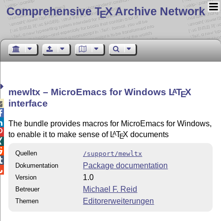
Comprehensive T
X Archive Network
E
mewltx – MicroEmacs for Windows
L
T
X
A
E
interface



The bundle provides macros for MicroEmacs for Windows,

to enable it to make sense of
L
T
X
documents
A
E


Quellen
/support/mewltx

Package documentation
Dokumentation

1.0
Version
Michael F. Reid
Betreuer
Editorerweiterungen
Themen