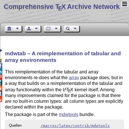
Comprehensive T
X Archive Network
E
mdwtab – A reimplementation of tabular and
array environments



This reimplementation of the tabular and array

environments re-does what the
array
package does, but in

a way that builds on a reimplementation of the tabular and

array functionality within the
L
T
X
kernel itself. Among
A
E

many improvements claimed for the package is that there

are no built-in column types: all column types are explicitly
declared within the package.
The package is part of the
mdwtools
bundle.
Quellen
/macros/latex/contrib/mdwtools