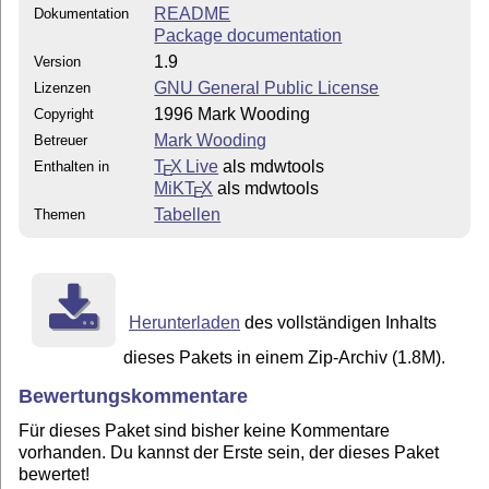
README
Dokumentation
Package documentation
1.9
Version
GNU General Public License
Lizenzen
1996 Mark Wooding
Copyright
Mark Wooding
Betreuer
T
X Live
als mdwtools
Enthalten in
E
MiKT
X
als mdwtools
E
Tabellen
Themen
Herunterladen
des vollständigen Inhalts
dieses Pakets in einem Zip-Archiv (1.8M).
Bewertungskommentare
Für dieses Paket sind bisher keine Kommentare
vorhanden. Du kannst der Erste sein, der dieses Paket
bewertet!