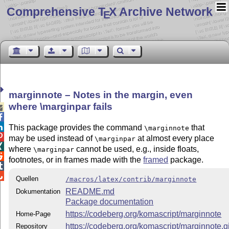
Comprehensive T
X Archive Network
E
marginnote – Notes in the margin, even
where \marginpar fails



This package provides the command
that
\marginnote

may be used instead of
at almost every place
\marginpar

where
cannot be used, e.g., inside floats,
\marginpar

footnotes, or in frames made with the
framed
package.


Quellen
/macros/latex/contrib/marginnote
README.md
Dokumentation
Package documentation
https://codeberg.org/komascript/marginnote
Home-Page
https://codeberg.org/komascript/marginnote.gi
Repository