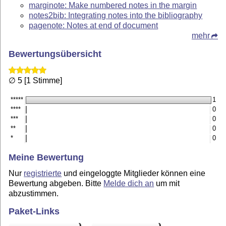
marginote: Make numbered notes in the margin
notes2bib: Integrating notes into the bibliography
pagenote: Notes at end of document
mehr
Bewertungsübersicht
∅ 5 [1 Stimme]
*****
1
****
0
***
0
**
0
*
0
Meine Bewertung
Nur
registrierte
und eingeloggte Mitglieder können eine
Bewertung abgeben. Bitte
Melde dich an
um mit
abzustimmen.
Paket-Links