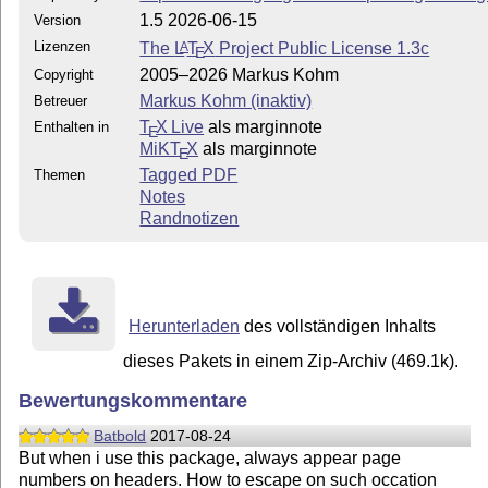
1.5 2026-06-15
Version
Lizenzen
The
L
T
X
Project Public License 1.3c
A
E
2005–2026 Markus Kohm
Copyright
Markus Kohm (inaktiv)
Betreuer
T
X Live
als marginnote
Enthalten in
E
MiKT
X
als marginnote
E
Tagged PDF
Themen
Notes
Randnotizen
Herunterladen
des vollständigen Inhalts
dieses Pakets in einem Zip-Archiv (469.1k).
Bewertungskommentare
Batbold
2017-08-24
But when i use this package, always appear page
numbers on headers. How to escape on such occation