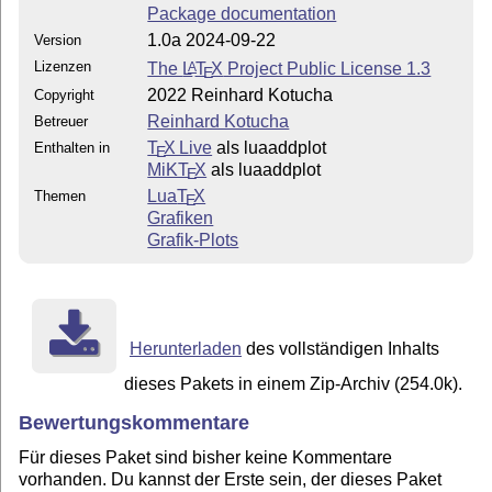
Package documentation
1.0a 2024-09-22
Version
Lizenzen
The
L
T
X
Project Public License 1.3
A
E
2022 Reinhard Kotucha
Copyright
Reinhard Kotucha
Betreuer
T
X Live
als luaaddplot
Enthalten in
E
MiKT
X
als luaaddplot
E
Lua
T
X
Themen
E
Grafiken
Grafik-Plots
Herunterladen
des vollständigen Inhalts
dieses Pakets in einem Zip-Archiv (254.0k).
Bewertungskommentare
Für dieses Paket sind bisher keine Kommentare
vorhanden. Du kannst der Erste sein, der dieses Paket