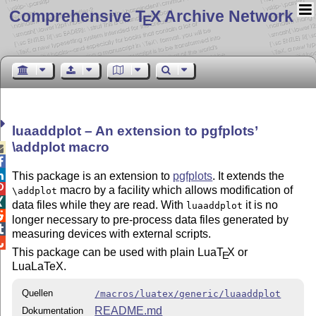
Comprehensive T
X Archive Network
E
luaaddplot – An extension to pgfplots’
\addplot macro



This package is an extension to
pgfplots
. It extends the

macro by a facility which allows modification of
\addplot

data files while they are read. With
it is no
luaaddplot

longer necessary to pre-process data files generated by

measuring devices with external scripts.

This package can be used with plain Lua
T
X
or
E
LuaLaT
e
X.
Quellen
/macros/luatex/generic/luaaddplot
README.md
Dokumentation