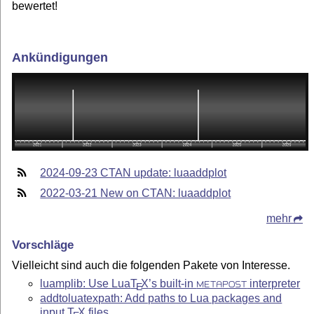
bewertet!
Ankündigungen
2024-09-23 CTAN update: luaaddplot
2022-03-21 New on CTAN: luaaddplot
mehr
Vorschläge
Vielleicht sind auch die folgenden Pakete von Interesse.
luamplib: Use Lua
T
X
’s built-in
interpreter
METAPOST
E
addtoluatexpath: Add paths to Lua packages and
input
T
X
files