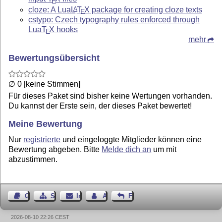
E
cloze: A Lua
L
T
X
package for creating cloze texts
A
E
cstypo: Czech typography rules enforced through
Lua
T
X
hooks
E
mehr
Bewertungsübersicht
∅ 0 [keine Stimmen]
Für dieses Paket sind bisher keine Wertungen vorhanden.
Du kannst der Erste sein, der dieses Paket bewertet!
Meine Bewertung
Nur
registrierte
und eingeloggte Mitglieder können eine
Bewertung abgeben. Bitte
Melde dich an
um mit
abzustimmen.
Gästebuch
Seiten-Struktur
Impressum
Autor kontaktieren
Feedback
2026-08-10 22:26 CEST