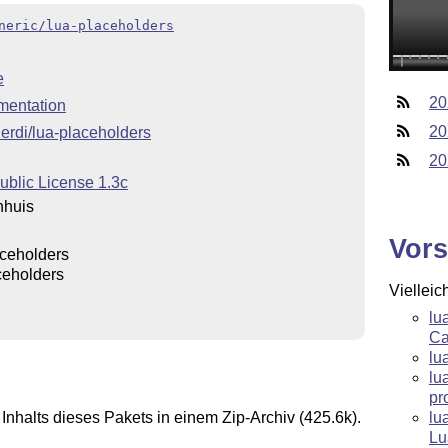
neric/lua-placeholders
e
20
mentation
20
Xerdi/lua-placeholders
20
ublic License 1.3c
nhuis
Vors
aceholders
ceholders
Vielleic
lu
Ca
lu
lu
pr
lu
Inhalts dieses Pakets in einem Zip-Archiv (425.6k).
Lu