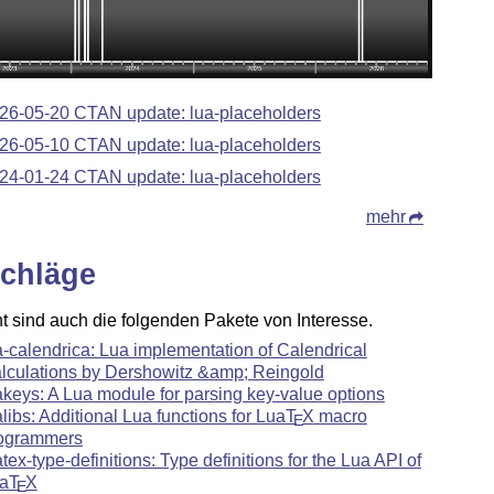
26-05-20 CTAN update: lua-placeholders
26-05-10 CTAN update: lua-placeholders
24-01-24 CTAN update: lua-placeholders
mehr
chläge
ht sind auch die folgenden Pakete von Interesse.
a-calendrica: Lua implementation of Calendrical
lculations by Dershowitz &amp; Reingold
akeys: A Lua module for parsing key-value options
alibs: Additional Lua functions for Lua
T
X
macro
E
ogrammers
atex-type-definitions: Type definitions for the Lua API of
a
T
X
E