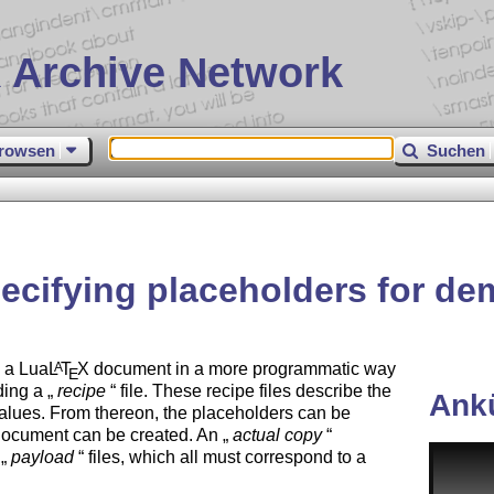
 Archive Network
rowsen
Suchen
pecifying placeholders for d
n a Lua
L
T
X
document in a more programmatic way
A
E
ding a
recipe
file. These recipe files describe the
Ank
values. From thereon, the placeholders can be
ocument can be created. An
actual copy
l
payload
files, which all must correspond to a