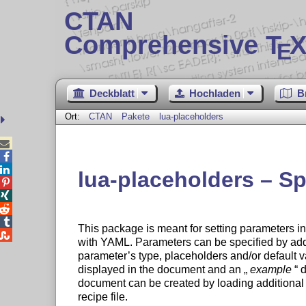
CTAN
Comprehensive T
X
E
Deckblatt
Hochladen
B
Ort:
CTAN
Pakete
lua-placeholders



lua-placeholders – S




This package is meant for setting parameters i

with YAML. Parameters can be specified by ad
parameter’s type, placeholders and/or default 
displayed in the document and an
example
d
document can be created by loading additiona
recipe file.