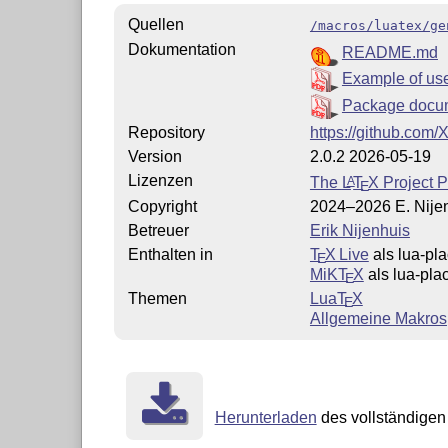
Quellen
/macros/luatex/ge
Dokumentation
README.md
Example of us
Package docu
Repository
https://github.com/
Version
2.0.2 2026-05-19
Lizenzen
The
L
T
X
Project P
A
E
Copyright
2024–2026 E. Nije
Betreuer
Erik Nijenhuis
Enthalten in
T
X Live
als lua-pl
E
MiKT
X
als lua-pla
E
Themen
Lua
T
X
E
Allgemeine Makros
Herunterladen
des vollständigen 