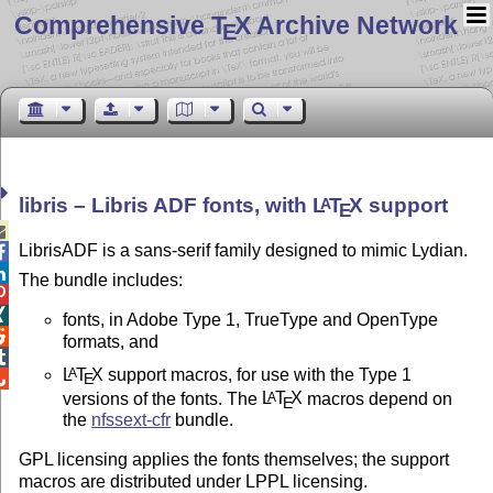
Comprehensive T
X Archive Network
E
libris – Libris ADF fonts, with
L
T
X
support
A
E

LibrisADF is a sans-serif family designed to mimic Lydian.


The bundle includes:


fonts, in Adobe Type 1, TrueType and OpenType

formats, and

L
T
X
support macros, for use with the Type 1
A
E

versions of the fonts. The
L
T
X
macros depend on
A
E
the
nfssext-cfr
bundle.
GPL licensing applies the fonts themselves; the support
macros are distributed under LPPL licensing.