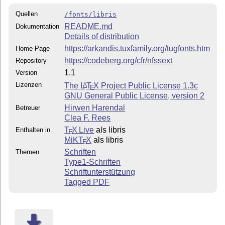
Quellen
/fonts/libris
README.md
Dokumentation
Details of distribution
https://arkandis.tuxfamily.org/tugfonts.htm
Home-Page
https://codeberg.org/cfr/nfssext
Repository
1.1
Version
Lizenzen
The
L
T
X
Project Public License 1.3c
A
E
GNU General Public License, version 2
Hirwen Harendal
Betreuer
Clea F. Rees
T
X Live
als libris
Enthalten in
E
MiKT
X
als libris
E
Schriften
Themen
Type1-Schriften
Schriftunterstützung
Tagged PDF