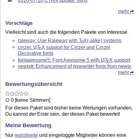
2010-07-10 CTAN update: libris
mehr
Vorschläge
Vielleicht sind auch die folgenden Pakete von Interesse.
raleway: Use Raleway with
T
X
(-alike) systems
E
cinzel:
L
T
X
support for Cinzel and Cinzel
A
E
Decorative fonts
fontawesome5: Font Awesome 5 with
L
T
X
support
A
E
newtxtt: Enhancement of typewriter fonts from newtx
mehr
Bewertungsübersicht
∅ 0 [keine Stimmen]
Für dieses Paket sind bisher keine Wertungen vorhanden.
Du kannst der Erste sein, der dieses Paket bewertet!
Meine Bewertung
Nur
registrierte
und eingeloggte Mitglieder können eine