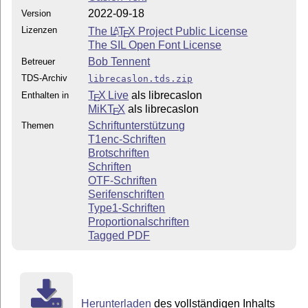
2022-09-18
Version
Lizenzen
The
L
T
X
Project Public License
A
E
The SIL Open Font License
Bob Tennent
Betreuer
TDS-Archiv
librecaslon.tds.zip
T
X Live
als librecaslon
Enthalten in
E
MiKT
X
als librecaslon
E
Schriftunterstützung
Themen
T1enc-Schriften
Brotschriften
Schriften
OTF-Schriften
Serifenschriften
Type1-Schriften
Proportionalschriften
Tagged PDF
Herunterladen
des vollständigen Inhalts