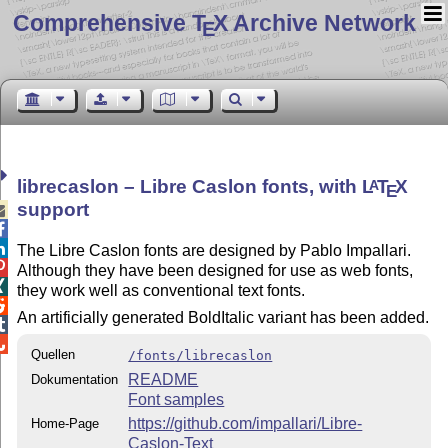
Comprehensive T
X Archive Network
E
librecaslon – Libre Caslon fonts, with
L
T
X
A
E
support



The Libre Caslon fonts are designed by Pablo Impallari.

Although they have been designed for use as web fonts,

they work well as conventional text fonts.

An artificially generated BoldItalic variant has been added.


Quellen
/fonts/librecaslon
README
Dokumentation
Font samples
https://github.com/impallari/Libre-
Home-Page
Caslon-Text