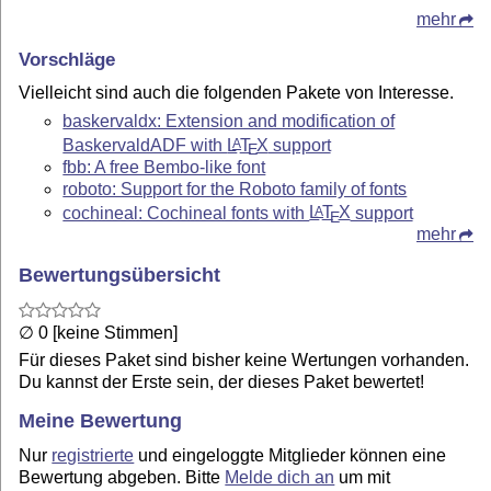
mehr
Vorschläge
Vielleicht sind auch die folgenden Pakete von Interesse.
baskervaldx: Extension and modification of
BaskervaldADF with
L
T
X
support
A
E
fbb: A free Bembo-like font
roboto: Support for the Roboto family of fonts
cochineal: Cochineal fonts with
L
T
X
support
A
E
mehr
Bewertungsübersicht
∅ 0 [keine Stimmen]
Für dieses Paket sind bisher keine Wertungen vorhanden.
Du kannst der Erste sein, der dieses Paket bewertet!
Meine Bewertung
Nur
registrierte
und eingeloggte Mitglieder können eine
Bewertung abgeben. Bitte
Melde dich an
um mit