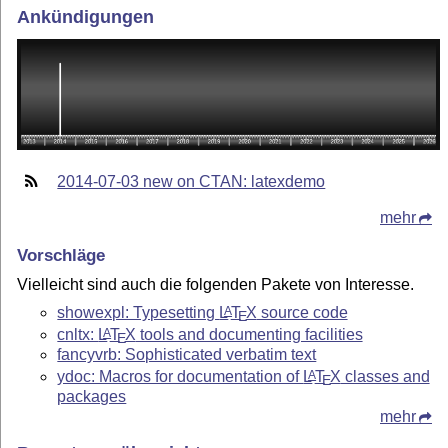
Ankündigungen
2014-07-03 new on CTAN: latexdemo
mehr
Vorschläge
Vielleicht sind auch die folgenden Pakete von Interesse.
showexpl: Typesetting
L
T
X
source code
A
E
cnltx:
L
T
X
tools and documenting facilities
A
E
fancyvrb: Sophisticated verbatim text
ydoc: Macros for documentation of
L
T
X
classes and
A
E
packages
mehr