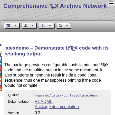
Comprehensive T
X Archive Network
E
latexdemo – Demonstrate
L
T
X
code with its
A
E
resulting output



The package provides configurable tools to print out
L
T
X
A
E

code and the resulting output in the same document. It

also supports printing the result inside a conditional

sequence; thus one may suppress printing if the code

would not compile.

Quellen
/macros/latex/contrib/latexdemo
README
Dokumentation
Package documentation
0.2
Version