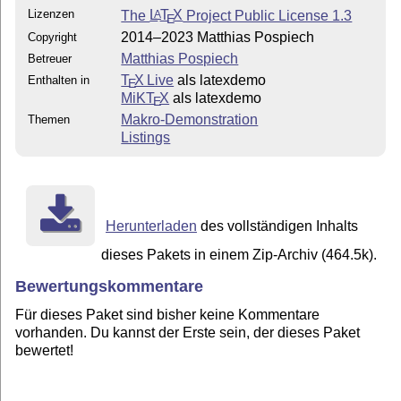
Lizenzen
The
L
T
X
Project Public License 1.3
A
E
2014–2023 Matthias Pospiech
Copyright
Matthias Pospiech
Betreuer
T
X Live
als latexdemo
Enthalten in
E
MiKT
X
als latexdemo
E
Makro-Demonstration
Themen
Listings
Herunterladen
des vollständigen Inhalts
dieses Pakets in einem Zip-Archiv (464.5k).
Bewertungskommentare
Für dieses Paket sind bisher keine Kommentare
vorhanden. Du kannst der Erste sein, der dieses Paket
bewertet!