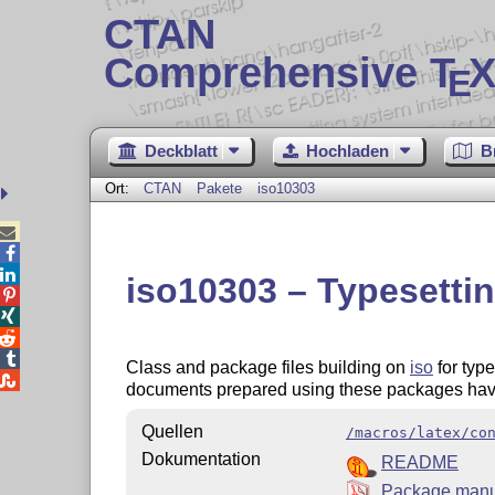
CTAN
Comprehensive T
X
E
Deckblatt
Hochladen
B
Ort:
CTAN
Pakete
iso10303



iso10303 – Typesetti




Class and package files building on
iso
for typ

documents prepared using these packages hav
Quellen
/macros/latex/co
Dokumentation
README
Package manu