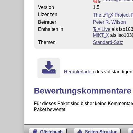
Version
1.5
Lizenzen
The
L
T
X
Project 
A
E
Betreuer
Peter R. Wilson
Enthalten in
T
X Live
als iso10
E
MiKT
X
als iso103
E
Themen
Standard-Satz
Herunterladen
des vollständigen 
Bewertungskommentare
Für dieses Paket sind bisher keine Kommentare
Paket bewertet!
Gästebuch
Seiten-Struktur