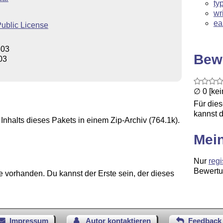
ty
wr
ea
Public License
303
Bew
03
∅ 0 [ke
Für die
kannst d
Inhalts dieses Pakets in einem Zip-Archiv (764.1k).
Mei
Nur
regi
Bewertu
 vorhanden. Du kannst der Erste sein, der dieses
Impressum
Autor kontaktieren
Feedback