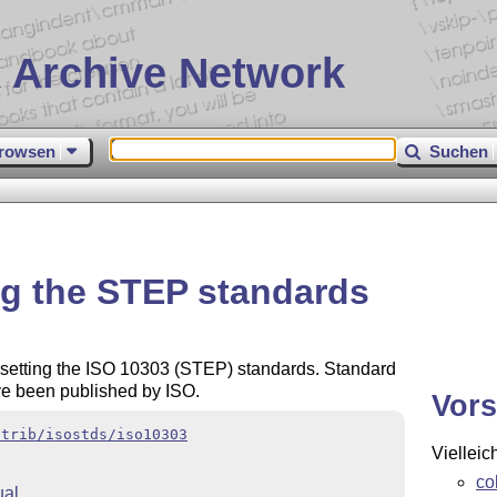
 Archive Network
rowsen
Suchen
ng the STEP standards
esetting the ISO 10303 (STEP) standards. Standard
e been published by ISO.
Vors
ntrib/isostds/iso10303
Vielleic
co
al