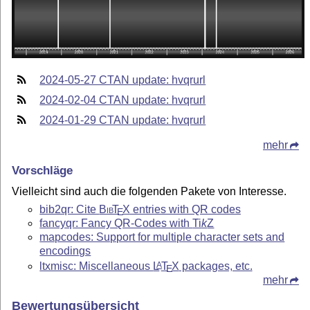
2024-05-27 CTAN update: hvqrurl
2024-02-04 CTAN update: hvqrurl
2024-01-29 CTAN update: hvqrurl
mehr
Vorschläge
Vielleicht sind auch die folgenden Pakete von Interesse.
bib2qr: Cite
Bib
T
X
entries with QR codes
E
fancyqr: Fancy QR-Codes with
Ti
k
Z
mapcodes: Support for multiple character sets and
encodings
ltxmisc: Miscellaneous
L
T
X
packages, etc.
A
E
mehr
Bewertungsübersicht