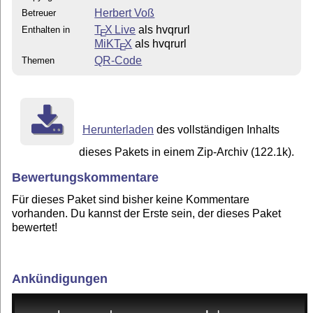
Herbert Voß
Betreuer
T
X Live
als hvqrurl
Enthalten in
E
MiKT
X
als hvqrurl
E
QR-Code
Themen
Herunterladen
des vollständigen Inhalts
dieses Pakets in einem Zip-Archiv (122.1k).
Bewertungskommentare
Für dieses Paket sind bisher keine Kommentare
vorhanden. Du kannst der Erste sein, der dieses Paket
bewertet!
Ankündigungen