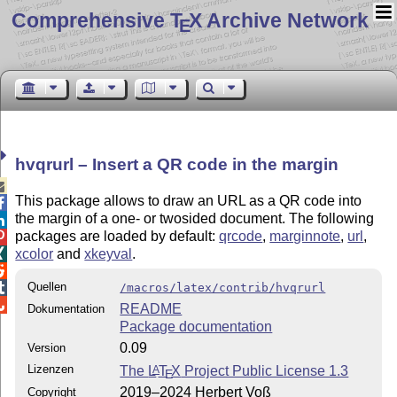
Comprehensive T
X Archive Network
E
hvqrurl – Insert a QR code in the margin

This package allows to draw an URL as a QR code into

the margin of a one- or twosided document. The following

packages are loaded by default:
qrcode
,
marginnote
,
url
,

xcolor
and
xkeyval
.


Quellen

/macros/latex/contrib/hvqrurl

README
Dokumentation
Package documentation
0.09
Version
Lizenzen
The
L
T
X
Project Public License 1.3
A
E
2019–2024 Herbert Voß
Copyright