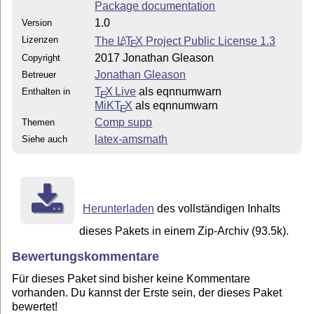
Package documentation
1.0
Version
Lizenzen
The
L
T
X
Project Public License 1.3
A
E
2017 Jonathan Gleason
Copyright
Jonathan Gleason
Betreuer
T
X Live
als eqnnumwarn
Enthalten in
E
MiKT
X
als eqnnumwarn
E
Comp supp
Themen
latex-amsmath
Siehe auch
Herunterladen
des vollständigen Inhalts
dieses Pakets in einem Zip-Archiv (93.5k).
Bewertungskommentare
Für dieses Paket sind bisher keine Kommentare
vorhanden. Du kannst der Erste sein, der dieses Paket
bewertet!