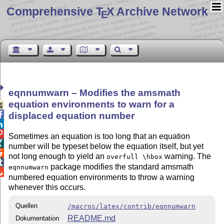
Comprehensive T
X Archive Network
E
eqnnumwarn – Modifies the amsmath
equation environments to warn for a


displaced equation number


Sometimes an equation is too long that an equation

number will be typeset below the equation itself, but yet

not long enough to yield an
warning. The
overfull \hbox

package modifies the standard amsmath
eqnnumwarn

numbered equation environments to throw a warning
whenever this occurs.
Quellen
/macros/latex/contrib/eqnnumwarn
README.md
Dokumentation