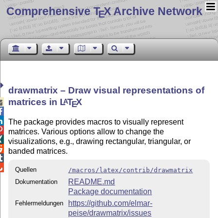
Comprehensive T
X Archive Network
E
drawmatrix – Draw visual representations of
matrices in
L
T
X
A

E


The package provides macros to visually represent

matrices. Various options allow to change the

visualizations, e.g., drawing rectangular, triangular, or

banded matrices.


Quellen
/macros/latex/contrib/drawmatrix
README.md
Dokumentation
Package documentation
https://github.com/elmar-
Fehlermeldungen
peise/drawmatrix/issues