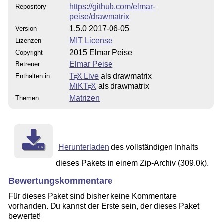
https://github.com/elmar-
Repository
peise/drawmatrix
1.5.0 2017-06-05
Version
MIT License
Lizenzen
2015 Elmar Peise
Copyright
Elmar Peise
Betreuer
T
X Live
als drawmatrix
Enthalten in
E
MiKT
X
als drawmatrix
E
Matrizen
Themen
Herunterladen
des vollständigen Inhalts
dieses Pakets in einem Zip-Archiv (309.0k).
Bewertungskommentare
Für dieses Paket sind bisher keine Kommentare
vorhanden. Du kannst der Erste sein, der dieses Paket
bewertet!