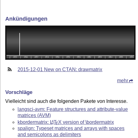
Ankündigungen
2015-12-01 New on CTAN: drawmatrix
mehr
Vorschläge
Vielleicht sind auch die folgenden Pakete von Interesse.
langsci-avm: Feature structures and attribute-value
matrices (AVM)
kbordermatrix:
L
T
X
version of \bordermatrix
A
E
spalign: Typeset matrices and arrays with spaces
and semicolons as delimiters