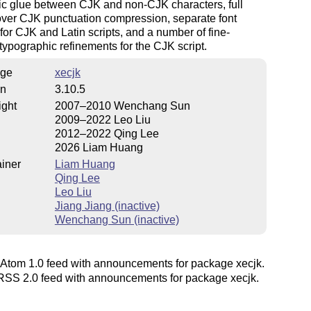
ic glue between CJK and non-CJK characters, full
over CJK punctuation compression, separate font
 for CJK and Latin scripts, and a number of fine-
typographic refinements for the CJK script.
ge
xecjk
on
3.10.5
ight
2007–2010 Wenchang Sun
2009–2022 Leo Liu
2012–2022 Qing Lee
2026 Liam Huang
iner
Liam Huang
Qing Lee
Leo Liu
Jiang Jiang (inactive)
Wenchang Sun (inactive)
Atom 1.0 feed with announcements for package xecjk.
SS 2.0 feed with announcements for package xecjk.