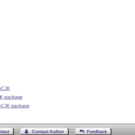
xeCJK
JK package
eCJK package
ntact
Contact Author
Feedback