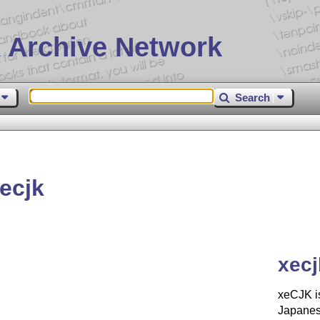
 Archive Network
Search
ecjk
xecj
xeCJK is
Japanes