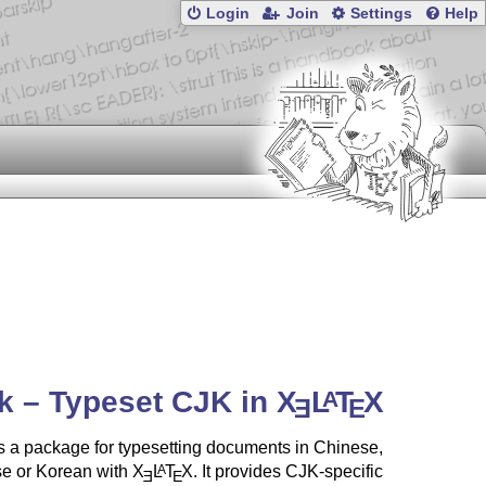
Login
Join
Settings
Help
k – Typeset CJK in
X
L
T
X
A
E
E
 a package for typesetting documents in Chinese,
e or Korean with
X
L
T
X
. It provides CJK-specific
A
E
E