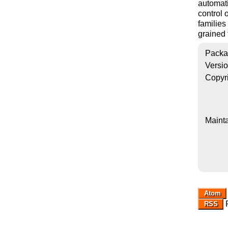
automat
control 
families
grained 
Packa
Versi
Copyr
Mainta
Atom
R
RSS