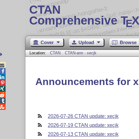
CTAN
Comprehensive T
X
E
Cover
Upload
Browse
Location:
CTAN
CTAN-ann - xecjk



Announcements for x





2026-07-26 CTAN update: xecjk
2026-07-19 CTAN update: xecjk
2026-07-13 CTAN update: xecjk