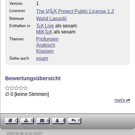
1
Version
Lizenzen
The
L
T
X
Project Public License 1.3
A
E
Walid Laouidji
Betreuer
T
X Live
als sexam
Enthalten in
E
MiKT
X
als sexam
E
Prüfungen
Themen
Arabisch
Klassen
exam
Siehe auch
Bewertungsübersicht
∅ 0 [keine Stimmen]
mehr
Gästebuch
Seiten-Struktur
Impressum
Autor kontaktieren
Feedback
2026-08-08 12:42 CEST