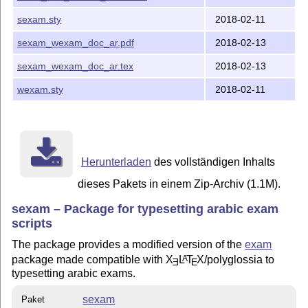
sexam.sty
2018-02-11
sexam_wexam_doc_ar.pdf
2018-02-13
sexam_wexam_doc_ar.tex
2018-02-13
wexam.sty
2018-02-11
Herunterladen
des vollständigen Inhalts
dieses Pakets in einem Zip-Archiv (1.1M).
sexam – Package for typesetting arabic exam
scripts
The package provides a modified version of the
exam
package made compatible with
X
L
T
X
/polyglossia to
A
E
E
typesetting arabic exams.
sexam
Paket