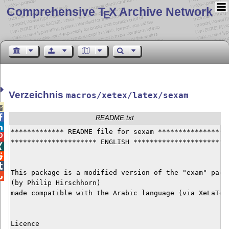
Comprehensive T
X Archive Network
E
Verzeichnis
macros/xetex/latex/sexam


README.txt

﻿************* README file for sexam ******************

********************* ENGLISH ************************



This package is a modified version of the "exam" packa

(by Philip Hirschhorn) 

made compatible with the Arabic language (via XeLaTeX/
Licence
