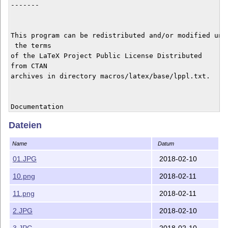
-------

This program can be redistributed and/or modified unde
 the terms

of the LaTeX Project Public License Distributed 

from CTAN

archives in directory macros/latex/base/lppl.txt.

Documentation

-------------

Dateien
Name
Datum
The documentation of the package is in the ZIP file or
 the 

01.JPG
2018-02-10
directory /doc/ in Arabic language.

10.png
2018-02-11
11.png
2018-02-11
Thanks to use sexam.sty.

2.JPG
2018-02-10
*****************************************************
3.JPG
2018-02-10