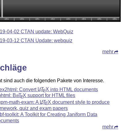
19-04-02 CTAN update: WebQuiz
19-03-12 CTAN Update: webquiz
mehr
chläge
ht sind auch die folgenden Pakete von Interesse.
tex2html: Convert
L
T
X
into HTML documents
A
E
bhtml:
Bib
T
X
support for HTML files
E
upm-math-exam: A
L
T
X
document style to produce
A
E
mework, quiz and exam papers
bf-toolkit: A Toolkit for Creating Janiform Data
cuments
mehr