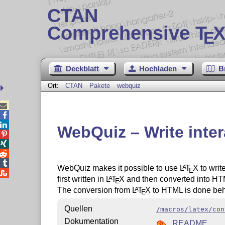
CTAN
Comprehensive T
X
E
Deckblatt
Hochladen
B
Ort:
CTAN
Pakete
webquiz



WebQuiz – Write inte




WebQuiz makes it possible to use
L
T
X
to writ
A
E

first written in
L
T
X
and then converted into HTM
A
E
The conversion from
L
T
X
to HTML is done beh
A
E
Quellen
/macros/latex/con
Dokumentation
README