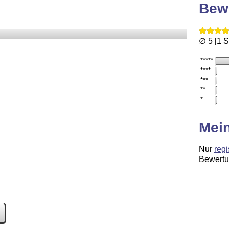
Bew
∅ 5 [1 
*****
****
***
**
*
Mei
Nur
regi
Bewertu