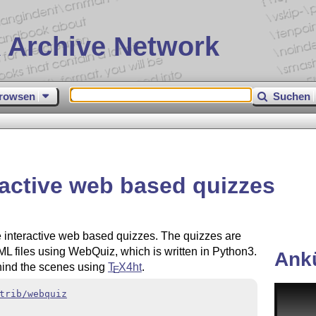
 Archive Network
rowsen
Suchen
ractive web based quizzes
e interactive web based quizzes. The quizzes are
L files using WebQuiz, which is written in Python3.
Ank
ind the scenes using
T
X
4ht
.
E
trib/webquiz