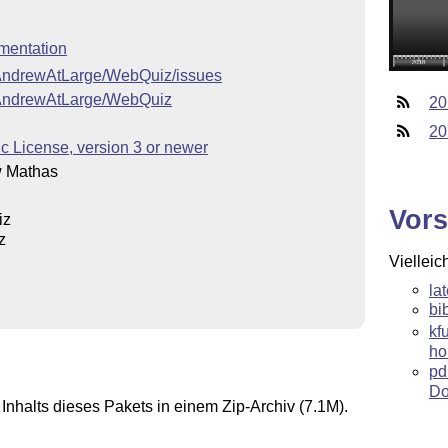
mentation
m/AndrewAtLarge/WebQuiz/issues
m/AndrewAtLarge/WebQuiz
20
20
 License, version 3 or newer
 Mathas
Vors
iz
z
Vielleic
la
bi
kf
ho
pd
Do
Inhalts dieses Pakets in einem Zip-Archiv (7.1M).