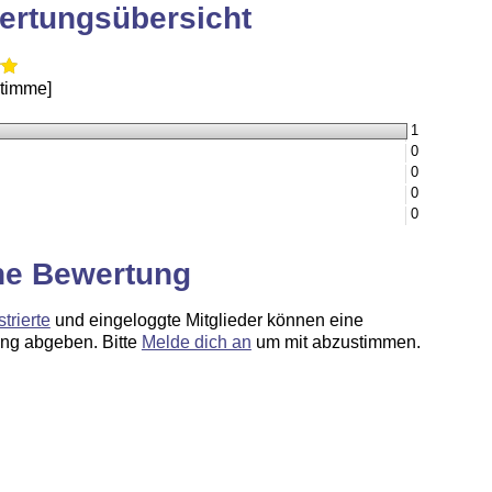
ertungsübersicht
Stimme]
1
0
0
0
0
ne Bewertung
strierte
und eingeloggte Mitglieder können eine
ng abgeben. Bitte
Melde dich an
um mit abzustimmen.