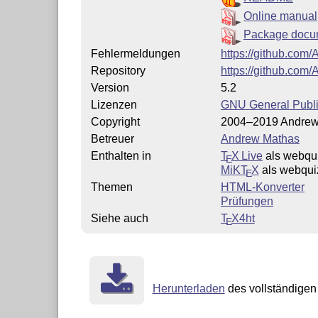
Online manual
Package docu
Fehlermeldungen
https://github.co
Repository
https://github.co
Version
5.2
Lizenzen
GNU General Public
Copyright
2004–2019 Andrew
Betreuer
Andrew Mathas
Enthalten in
T
X Live
als webqu
E
MiKT
X
als webqui
E
Themen
HTML-Konverter
Prüfungen
Siehe auch
T
X
4ht
E
Herunterladen
des vollständigen 