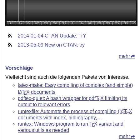
2014-01-04 CTAN Update: TrY
2013-05-09 New on CTAN: try
mehr
Vorschläge
Vielleicht sind auch die folgenden Pakete von Interesse.
latex-make: Easy compiling of complex (and simple)
L
T
X
documents
A
E
pdftex-quiet: A bash wrapper for pdf
T
X
limiting its
E
output to relevant errors
runtexfile: Automate the process of compiling
(L
)
T
X
A
E
documents with index, bibliography,…
runtex: Windows program to run
T
X
variant and
E
various utils as needed
mehr