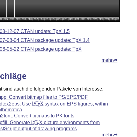
08-12-07 CTAN update: TpX 1.5
07-08-04 CTAN package update: TpX 1.4
06-05-22 CTAN package update: TpX
mehr
chläge
ht sind auch die folgenden Pakete von Interesse.
pp: Convert bitmap files to PS/EPS/PDF
dtex2eps: Use
L
T
X
syntax on EPS figures, within
A
E
thematica
2font: Convert bitmaps to PK fonts
pfill: Generate
L
T
X
picture environments from
A
E
stScript output of drawing programs
mehr