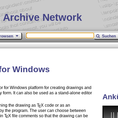
 Archive Network
rowsen
Suchen
 for Windows
tor for Windows platform for creating drawings and
dy form. It can also be used as a stand-alone editor
Ank
aining the drawing as
T
X
code or as an
E
ed by the program. The user can choose between
 in
T
X
file comments so that the drawing can be
E