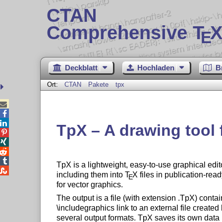
CTAN
Comprehensive T
X
E
Deckblatt
Hochladen
B
Ort:
CTAN
Pakete
tpx



TpX – A drawing tool




TpX is a lightweight, easy-to-use graphical edi

including them into
T
X
files in publication-rea
E
for vector graphics.
The output is a file (with extension .TpX) cont
\includegraphics link to an external file creat
several output formats. TpX saves its own data