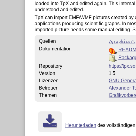
loaded into TpX and edited again. This interna
understood and edited.
TpX can import EMF/WMF pictures created by o
applications producing scientific graphs. In mos
imported picture needs some manual editing. 
Quellen
/graphics/t
Dokumentation
READ
Package
Repository
https://tpx.s
Version
1.5
Lizenzen
GNU General
Betreuer
Alexander T
Themen
Grafikvorber
Herunterladen
des vollständigen 