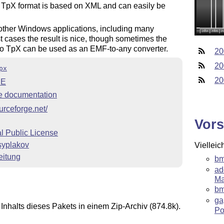
l TpX format is based on XML and can easily be
ther Windows applications, including many
t cases the result is nice, though sometimes the
So TpX can be used as an EMF-to-any converter.
20
20
px
20
ME
 documentation
ourceforge.net/
Vors
 Public License
syplakov
Vielleic
eitung
bm
ad
Ma
bm
ga
Inhalts dieses Pakets in einem Zip-Archiv (874.8k).
Po