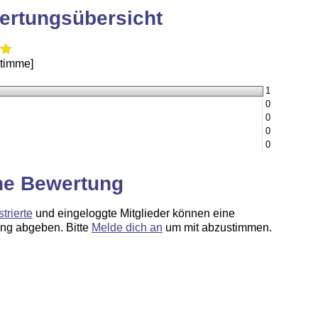
ertungsübersicht
Stimme]
1
0
0
0
0
ne Bewertung
strierte
und eingeloggte Mitglieder können eine
ng abgeben. Bitte
Melde dich an
um mit abzustimmen.