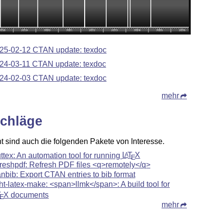
25-02-12 CTAN update: texdoc
24-03-11 CTAN update: texdoc
24-02-03 CTAN update: texdoc
mehr
chläge
ht sind auch die folgenden Pakete von Interesse.
uttex: An automation tool for running
L
T
X
A
E
freshpdf: Refresh PDF files <q>remotely</q>
anbib: Export CTAN entries to bib format
ght-latex-make: <span>llmk</span>: A build tool for
T
X
documents
E
mehr