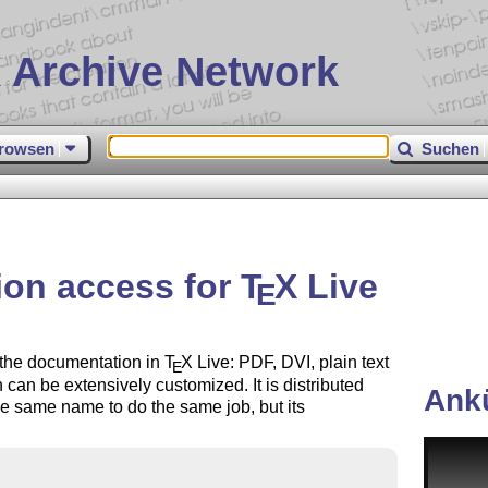
 Archive Network
rowsen
Suchen
ion access for
T
X
Live
E
o the documentation in
T
X
Live: PDF, DVI, plain text
E
 can be extensively customized. It is distributed
Ank
e same name to do the same job, but its