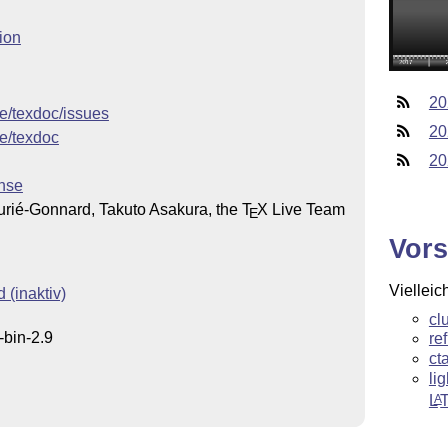
ion
20
ve/texdoc/issues
20
ve/texdoc
20
nse
ié-Gonnard, Takuto Asakura, the
T
X
Live Team
E
Vors
Vielleic
(inaktiv)
cl
-bin-2.9
re
ct
li
L
A