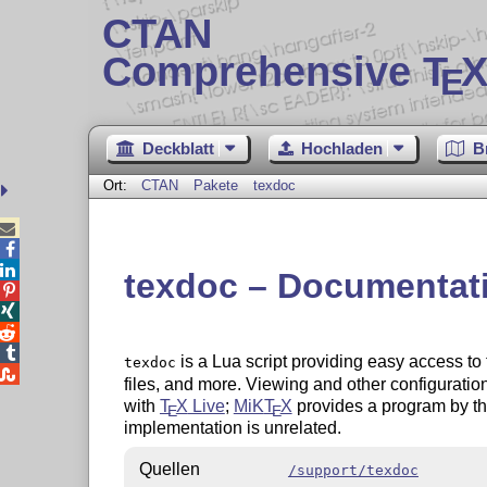
CTAN
Comprehensive T
X
E
Deckblatt
Hochladen
B
Ort:
CTAN
Pakete
texdoc



texdoc – Documentat




is a Lua script providing easy access t
texdoc

files, and more. Viewing and other configuration
with
T
X
Live
;
MiK
T
X
provides a program by th
E
E
implementation is unrelated.
Quellen
/support/texdoc