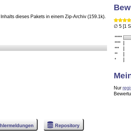
Bew
Inhalts dieses Pakets in einem Zip-Archiv (159.1k).
∅ 5 [1 
*****
****
***
**
*
Mei
Nur
regi
Bewertu
hlermeldungen
Repository