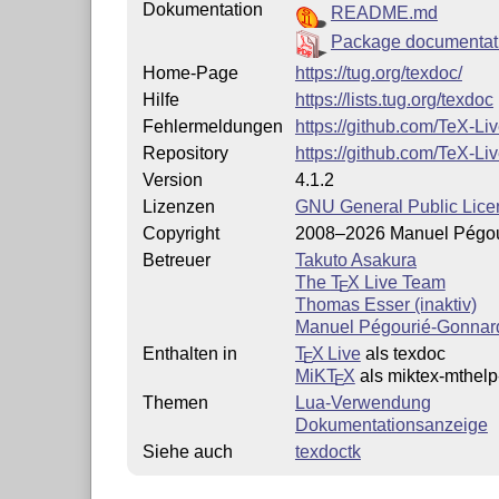
Dokumentation
README.md
Package documentat
Home-Page
https://tug.org/texdoc/
Hilfe
https://lists.tug.org/texdoc
Fehlermeldungen
https://github.com/TeX-Li
Repository
https://github.com/TeX-Li
Version
4.1.2
Lizenzen
GNU General Public Lice
Copyright
2008–2026 Manuel Pégour
Betreuer
Takuto Asakura
The
T
X
Live Team
E
Thomas Esser (inaktiv)
Manuel Pégourié-Gonnard 
Enthalten in
T
X Live
als texdoc
E
MiKT
X
als miktex-mthelp
E
Themen
Lua-Verwendung
Dokumentationsanzeige
Siehe auch
texdoctk