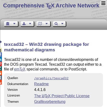
Comprehensive T
X Archive Network
E
texcad32 – Win32 drawing package for
mathematical diagrams



Texcad32 is one of a number of clones/developments of

the DOS program Texcad. Texcad32 can output either to a

file of
em
T
X
special commands, or to PostScript.
E


Quellen
/graphics/texcad32

Readme
Dokumentation
4.4.1.6
Version
Lizenzen
The
L
T
X
Project Public License
A
E
Grafikvorbereitung
Themen