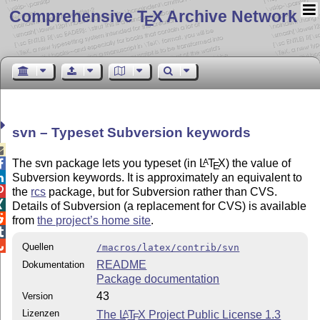
Comprehensive T
X Archive Network
E
svn – Typeset Subversion keywords

The svn package lets you typeset (in
L
T
X
) the value of
A

E
Subversion keywords. It is approximately an equivalent to


the
rcs
package, but for Subversion rather than CVS.

Details of Subversion (a replacement for CVS) is available

from
the project’s home site
.


Quellen
/macros/latex/contrib/svn
README
Dokumentation
Package documentation
43
Version
Lizenzen
The
L
T
X
Project Public License 1.3
A
E