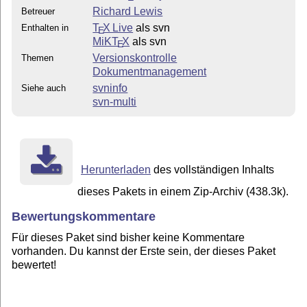
Richard Lewis
Betreuer
T
X Live
als svn
Enthalten in
E
MiKT
X
als svn
E
Versionskontrolle
Themen
Dokumentmanagement
svninfo
Siehe auch
svn-multi
Herunterladen
des vollständigen Inhalts
dieses Pakets in einem Zip-Archiv (438.3k).
Bewertungskommentare
Für dieses Paket sind bisher keine Kommentare
vorhanden. Du kannst der Erste sein, der dieses Paket
bewertet!