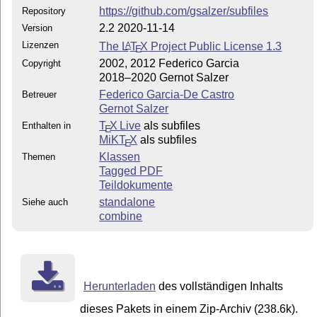
https://github.com/gsalzer/subfiles
Repository
2.2 2020-11-14
Version
Lizenzen
The
L
T
X
Project Public License 1.3
A
E
2002, 2012 Federico Garcia
Copyright
2018–2020 Gernot Salzer
Federico Garcia-De Castro
Betreuer
Gernot Salzer
T
X Live
als subfiles
Enthalten in
E
MiKT
X
als subfiles
E
Klassen
Themen
Tagged PDF
Teildokumente
standalone
Siehe auch
combine
Herunterladen
des vollständigen Inhalts
dieses Pakets in einem Zip-Archiv (238.6k).