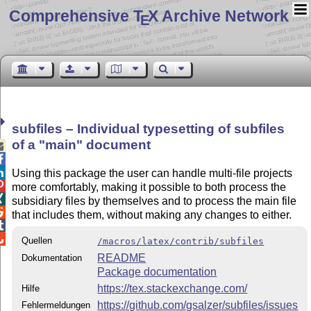
Comprehensive T
X Archive Network
E
subfiles – Individual typesetting of subfiles
of a
main
document



Using this package the user can handle multi-file projects

more comfortably, making it possible to both process the

subsidiary files by themselves and to process the main file

that includes them, without making any changes to either.


Quellen
/macros/latex/contrib/subfiles
README
Dokumentation
Package documentation
https://tex.stackexchange.com/
Hilfe
https://github.com/gsalzer/subfiles/issues
Fehlermeldungen