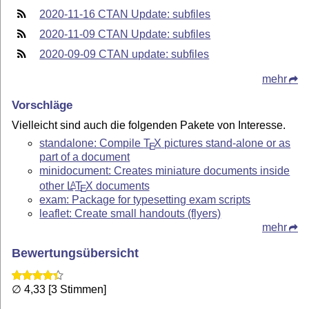
2020-11-16 CTAN Update: subfiles
2020-11-09 CTAN Update: subfiles
2020-09-09 CTAN update: subfiles
mehr
Vorschläge
Vielleicht sind auch die folgenden Pakete von Interesse.
standalone: Compile
T
X
pictures stand-alone or as
E
part of a document
minidocument: Creates miniature documents inside
other
L
T
X
documents
A
E
exam: Package for typesetting exam scripts
leaflet: Create small handouts (flyers)
mehr
Bewertungsübersicht
∅ 4,33 [3 Stimmen]