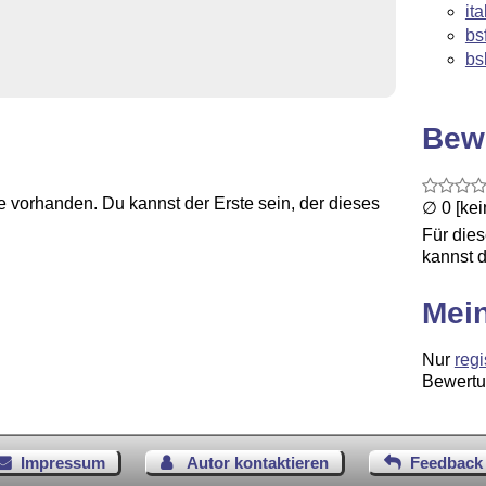
ita
bs
bs
Bew
 vorhanden. Du kannst der Erste sein, der dieses
∅ 0 [ke
Für die
kannst d
Mei
Nur
regi
Bewertu
Impressum
Autor kontaktieren
Feedback