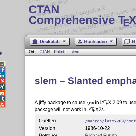
CTAN
Comprehensive T
X
E
Deckblatt
Hochladen
B
Ort:
CTAN
Pakete
slem



slem – Slanted empha




A jiffy package to cause
in
L
T
X
2.09 to us
A
\em
E

package will not work in
L
T
X2ε
.
A
E
Quellen
/macros/latex209/cont
Version
1986-10-22
Betreuer
Richard Furuta