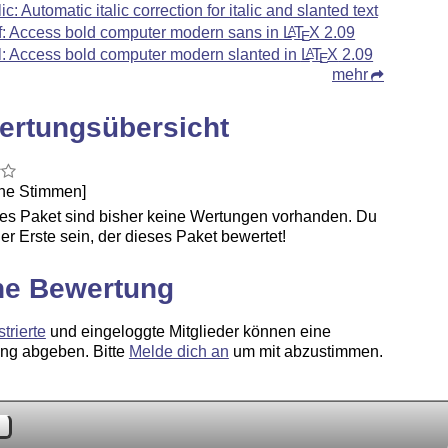
lic: Automatic italic correction for italic and slanted text
f: Access bold computer modern sans in
L
T
X
2.09
A
E
l: Access bold computer modern slanted in
L
T
X
2.09
A
E
mehr
ertungsübersicht
ine Stimmen]
ses Paket sind bisher keine Wertungen vorhanden. Du
er Erste sein, der dieses Paket bewertet!
ne Bewertung
strierte
und eingeloggte Mitglieder können eine
ng abgeben. Bitte
Melde dich an
um mit abzustimmen.