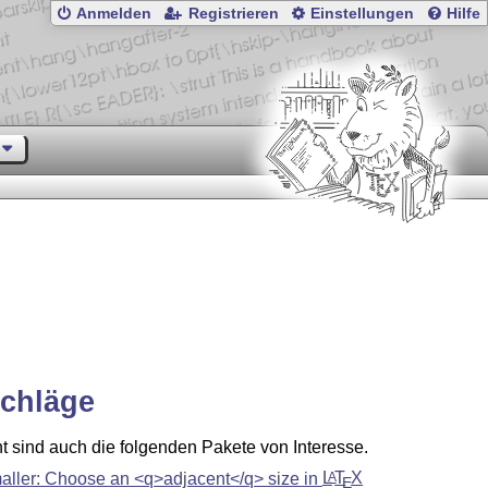
Anmelden
Registrieren
Einstellungen
Hilfe
chläge
ht sind auch die folgenden Pakete von Interesse.
aller: Choose an <q>adjacent</q> size in
L
T
X
A
E