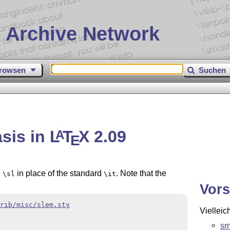
 Archive Network
rowsen
Suchen
sis in
L
T
X
2.09
A
E
e
in place of the standard
. Note that the
\sl
\it
Vors
rib/misc/slem.sty
Vielleic
sm