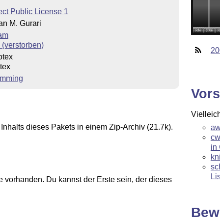
ct Public License 1
an M. Gurari
eam
 (verstorben)
20
otex
tex
ramming
Vors
Vielleic
Inhalts dieses Pakets in einem Zip-Archiv (21.7k).
aw
cw
in
kn
sc
Li
 vorhanden. Du kannst der Erste sein, der dieses
Bew