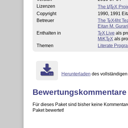
Lizenzen
The
L
T
X
Proje
A
E
Copyright
1990, 1991 Eit
Betreuer
The
T
X
4ht T
E
Eitan M. Gurari
Enthalten in
T
X Live
als pr
E
MiKT
X
als pro
E
Themen
Literate Prog
Herunterladen
des vollständigen 
Bewertungskommentare
Für dieses Paket sind bisher keine Kommentare
Paket bewertet!