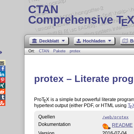
CTAN
Comprehensive T
X
E
Deckblatt
Hochladen
B
Ort:
CTAN
Pakete
protex



protex – Literate pr




Pro
T
X
is a simple but powerful literate progra
E

hypertext output (either PDF, or HTML using
T
E
Quellen
/web/protex
Dokumentation
README
Version
2016-07-04