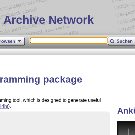
 Archive Network
rowsen
Suchen
ogramming package
mming tool, which is designed to generate useful
X
4ht
).
Ank